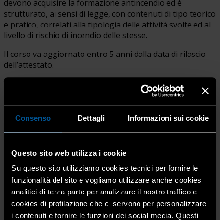
devono acquisire la formazione antincendio ed è
strutturato, ai sensi di legge, con contenuti di tipo teorico
e pratico, correlati alla tipologia delle attività svolte ed al
livello di rischio di incendio delle stesse.
Il corso va aggiornato entro 5 anni dalla data di rilascio
dell’attestato.
S5.B Antincendio – Rischio Livello 1 (Basso):
clicca qui
per visualizzare le prossime edizioni disponibili ed
Consenso
Dettagli
Informazioni sui cookie
iscriverti
S5.M Antincendio – Rischio Livello 2 (Medio):
clicca qui
per visualizzare le prossime edizioni disponibili ed
Questo sito web utilizza i cookie
iscriverti
Su questo sito utilizziamo cookies tecnici per fornire le
funzionalità del sito e vogliamo utilizzare anche cookies
analitici di terza parte per analizzare il nostro traffico e
cookies di profilazione che ci servono per personalizzare
i contenuti e fornire le funzioni dei social media. Questi