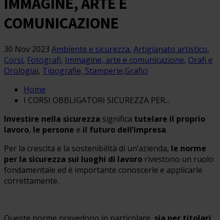
IMMAGINE, ARTE E
COMUNICAZIONE
30 Nov 2023
Ambiente e sicurezza
,
Artigianato artistico
,
Corsi
,
Fotografi
,
Immagine, arte e comunicazione
,
Orafi e
Orologiai
,
Tipografie, Stamperie,Grafici
Home
I CORSI OBBLIGATORI SICUREZZA PER...
Investire nella sicurezza
significa
tutelare il proprio
lavoro
,
le persone
e
il futuro dell’impresa
.
Per la crescita e la sostenibilità di un’azienda,
le norme
per la sicurezza sui luoghi di lavoro
rivestono un ruolo
fondamentale ed è importante conoscerle e applicarle
correttamente.
Queste norme prevedono in particolare,
sia per titolari