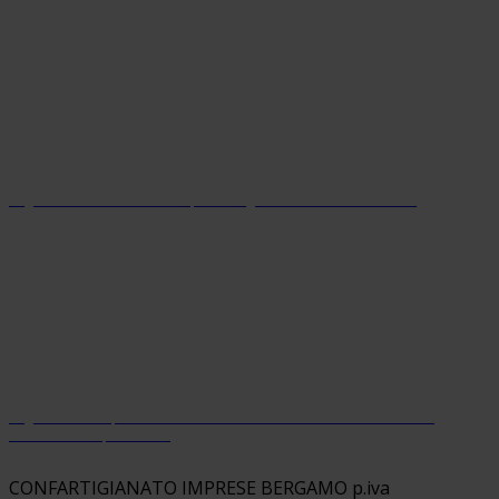
Organizzazione con sistema parità di genere certificato dal 2024
Organizzazione premiata da Welfare Index PMI con riconoscimento
“Welfare Champion 2026”
CONFARTIGIANATO IMPRESE BERGAMO p.iva