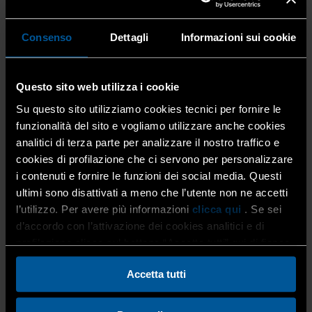
concentrazione massima pari allo
0,2%
.
Al contrario, il suo impiego sarà
vietato in altri prodotti
Consenso
Dettagli
Informazioni sui cookie
cosmetici
, quali smalti per unghie, gel per unghie, spray
e prodotti analoghi. Tali prodotti, pertanto,
non
potranno più essere immessi sul mercato né
Questo sito web utilizza i cookie
mantenuti in commercio
.
Su questo sito utilizziamo cookies tecnici per fornire le
Di conseguenza, anche gli
utilizzatori professionali
funzionalità del sito e vogliamo utilizzare anche cookies
non potranno più detenerli né utilizzarli ai fini
analitici di terza parte per analizzare il nostro traffico e
dell’applicazione sulle clienti.
cookies di profilazione che ci servono per personalizzare
i contenuti e fornire le funzioni dei social media. Questi
ultimi sono disattivati a meno che l’utente non ne accetti
IDROSSIBENZOATO DI ESILE (CAS: 6259-76-3, INCI:
l’utilizzo. Per avere più informazioni
clicca qui
. Se sei
HEXYL SALICYLATE)
d’accordo con l’attivazione dei cookies analitici e di
Per questa sostanza sono stati introdotti
specifici limiti
profilazione clicca sul bottone “Accetta tutti” qui di fianco.
di concentrazione
, differenziati in base alla tipologia di
prodotto cosmetico:
Accetta tutti
fragranze idroalcoliche (escluse quelle per bimbi <3