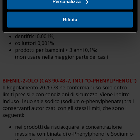
anni) 2%;
Personalizza
tutti i prodotti da risciacquare (con alcune eccezioni)
0,5%;
Rifiuta
tutti i prodotti da non risciacquare (con alcune
eccezioni) 0,3%;
dentifrici 0,001%;
colluttori 0,001%
prodotti per bambini < 3 anni 0,1%;
(non usare nella maggior parte dei casi)
BIFENIL-2-OLO (CAS 90-43-7, INCI “O-PHENYLPHENOL”)
Il Regolamento 2026/78 ne conferma l’uso solo entro
limiti precisi e con condizioni di sicurezza. Viene inoltre
incluso il suo sale sodico (sodium o-phenylphenate) tra i
conservanti autorizzati con gli stessi limiti, che sono i
seguenti:
nei prodotti da risciacquare la concentrazione
massima combinata di o-Phenylphenol e Sodium o-