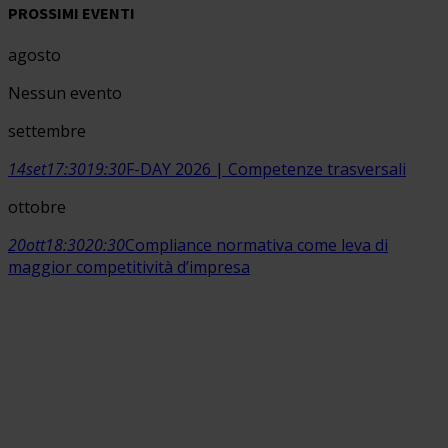
PROSSIMI EVENTI
agosto
Nessun evento
settembre
14
set
17:30
19:30
F-DAY 2026 | Competenze trasversali
ottobre
20
ott
18:30
20:30
Compliance normativa come leva di
maggior competitività d’impresa