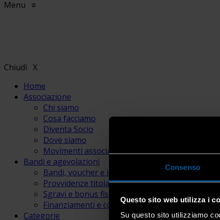
Menu
≡
Chiudi
X
Home
Associazione
Chi siamo
Cosa facciamo
Diventa Socio
Dove siamo
Movimenti associativi
Bandi e agevolazioni
Consenso
Bandi, voucher e incentivi
Provvidenze titolari e lavoratori
Sgravi e bonus fiscali
Questo sito web utilizza i c
Finanziamenti e contributi
Categorie
Su questo sito utilizziamo coo