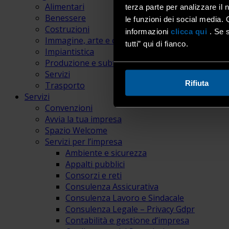
Alimentari
terza parte per analizzare il 
Benessere
le funzioni dei social media. 
Costruzioni
informazioni
clicca qui
. Se s
Immagine, arte e comunicazione
tutti” qui di fianco.
Impiantistica
Produzione e subfornitura
Servizi
Rifiuta
Trasporto
Servizi
Convenzioni
Avvia la tua impresa
Spazio Welcome
Servizi per l’impresa
Ambiente e sicurezza
Appalti pubblici
Consorzi e reti
Consulenza Assicurativa
Consulenza Lavoro e Sindacale
Consulenza Legale – Privacy Gdpr
Contabilità e gestione d’impresa