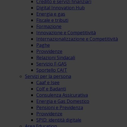
Credito e servizi finanziari
Digital Innovation Hub
Energia e gas
Fiscale e tributi
Formazione
Innovazione e Competitività
Internazionalizzazione e Competitività
Paghe
Provvidenze
Relazioni Sindacali
Servizio F-GAS
Sportello CAIT
Servizi per la persona
Caaf e Isee
Colf e Badanti
Consulenza Assicurativa
Energia e Gas Domestico
Pensioni e Previdenza
Provvidenze
SPID: identità digitale
Area Education