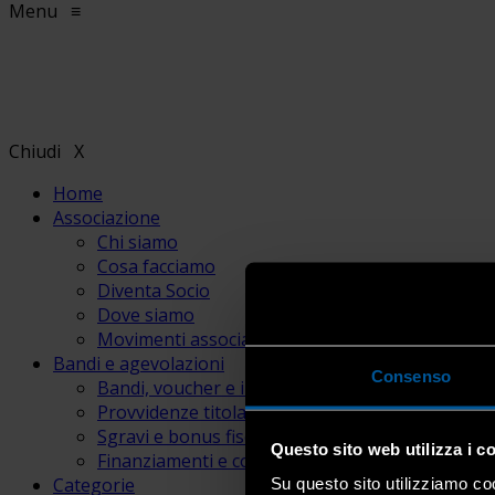
Menu
≡
Chiudi
X
Home
Associazione
Chi siamo
Cosa facciamo
Diventa Socio
Dove siamo
Movimenti associativi
Bandi e agevolazioni
Consenso
Bandi, voucher e incentivi
Provvidenze titolari e lavoratori
Sgravi e bonus fiscali
Questo sito web utilizza i c
Finanziamenti e contributi
Categorie
Su questo sito utilizziamo coo