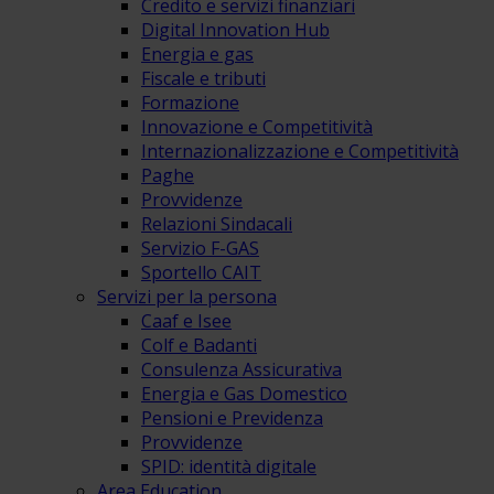
Credito e servizi finanziari
Digital Innovation Hub
Energia e gas
Fiscale e tributi
Formazione
Innovazione e Competitività
Internazionalizzazione e Competitività
Paghe
Provvidenze
Relazioni Sindacali
Servizio F-GAS
Sportello CAIT
Servizi per la persona
Caaf e Isee
Colf e Badanti
Consulenza Assicurativa
Energia e Gas Domestico
Pensioni e Previdenza
Provvidenze
SPID: identità digitale
Area Education