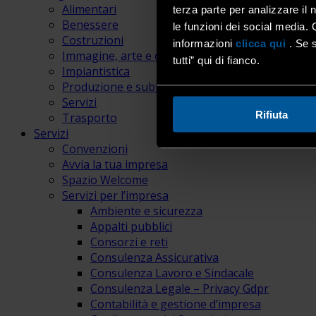
Alimentari
terza parte per analizzare il 
Benessere
le funzioni dei social media. 
Costruzioni
informazioni
clicca qui
. Se s
Immagine, arte e comunicazione
tutti” qui di fianco.
Impiantistica
Produzione e subfornitura
Servizi
Rifiuta
Trasporto
Servizi
Convenzioni
Avvia la tua impresa
Spazio Welcome
Servizi per l’impresa
Ambiente e sicurezza
Appalti pubblici
Consorzi e reti
Consulenza Assicurativa
Consulenza Lavoro e Sindacale
Consulenza Legale – Privacy Gdpr
Contabilità e gestione d’impresa