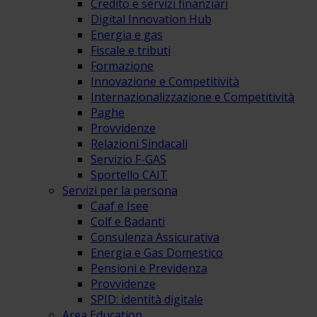
Credito e servizi finanziari
Digital Innovation Hub
Energia e gas
Fiscale e tributi
Formazione
Innovazione e Competitività
Internazionalizzazione e Competitività
Paghe
Provvidenze
Relazioni Sindacali
Servizio F-GAS
Sportello CAIT
Servizi per la persona
Caaf e Isee
Colf e Badanti
Consulenza Assicurativa
Energia e Gas Domestico
Pensioni e Previdenza
Provvidenze
SPID: identità digitale
Area Education