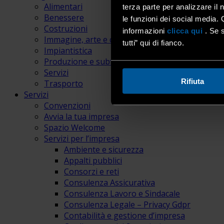
Alimentari
terza parte per analizzare il 
Benessere
le funzioni dei social media. 
Costruzioni
informazioni
clicca qui
. Se s
Immagine, arte e comunicazione
tutti” qui di fianco.
Impiantistica
Produzione e subfornitura
Servizi
Rifiuta
Trasporto
Servizi
Convenzioni
Avvia la tua impresa
Spazio Welcome
Servizi per l’impresa
Ambiente e sicurezza
Appalti pubblici
Consorzi e reti
Consulenza Assicurativa
Consulenza Lavoro e Sindacale
Consulenza Legale – Privacy Gdpr
Contabilità e gestione d’impresa