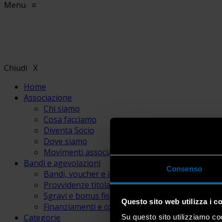
Menu
≡
Chiudi
X
Home
Associazione
Chi siamo
Cosa facciamo
Diventa Socio
Dove siamo
Movimenti associativi
Bandi e agevolazioni
Consenso
Bandi, voucher e incentivi
Provvidenze titolari e lavoratori
Sgravi e bonus fiscali
Questo sito web utilizza i c
Finanziamenti e contributi
Categorie
Su questo sito utilizziamo coo