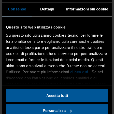
l’immissione in commercio;
Consenso
Dettagli
Informazioni sui cookie
– Entro il 31 dicembre 2027, gli obblighi di finanziamento
(previsti nell’ambito dei regimi di responsabilità estesa
Questo sito web utilizza i cookie
del produttore) per i rifiuti di apparecchiature elettriche
Su questo sito utilizziamo cookies tecnici per fornire le
ed elettroniche (RAEE) dovranno includere anche il
funzionalità del sito e vogliamo utilizzare anche cookies
finanziamento del recupero, del riciclo, della
analitici di terza parte per analizzare il nostro traffico e
rigenerazione o della distruzione degli F-Gas
cookies di profilazione che ci servono per personalizzare
provenienti dalle apparecchiature immesse in commercio
i contenuti e fornire le funzioni dei social media. Questi
dopo l’entrata in vigore del Regolamento, di cui agli
articoli 12 e 13 della direttiva 2012/19/UE;
ultimi sono disattivati a meno che l’utente non ne accetti
l’utilizzo. Per avere più informazioni
clicca qui
. Se sei
d’accordo con l’attivazione dei cookies analitici e di
profilazione clicca sul bottone “Accetta tutti” qui di fianco.
– Estensione degli
obblighi di certificazione delle
persone fisiche
che svolgono interventi di installazione,
Accetta tutti
manutenzione, assistenza, riparazione, controllo delle
perdite e smantellamento di unità di refrigerazione di
veicoli leggeri frigoriferi, container intermodali, compresi
Personalizza
i reefer, e vagoni ferroviari. Analogamente, l’
obbligo
di