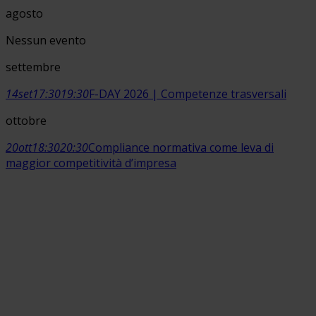
agosto
Nessun evento
settembre
14
set
17:30
19:30
F-DAY 2026 | Competenze trasversali
ottobre
20
ott
18:30
20:30
Compliance normativa come leva di
maggior competitività d’impresa