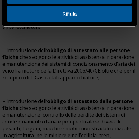
certificazione
è stato esteso anche alle
imprese
che
svolgono gli interventi di installazione, manutenzione,
Rifiuta
assistenza, riparazione e smantellamento di tali
apparecchiature;
– Introduzione dell’
obbligo
di attestato alle persone
fisiche
che svolgono le attività di assistenza, riparazione
e manutenzione dei sistemi di condizionamento d’aria dei
veicoli a motore della Direttiva 2006/40/CE oltre che per il
recupero di F-Gas da tali apparecchiature;
– Introduzione dell’
obbligo
di attestato delle persone
fisiche
che svolgono le attività di assistenza, riparazione
e manutenzione, controllo delle perdite dei sistemi di
condizionamento d’aria e pompe di calore di veicoli
pesanti, furgoni, macchine mobili non stradali utilizzate
in agricoltura, nelle miniere e nell’edilizia, treni,