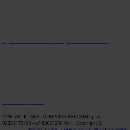
Organizzazione con sistema parità di genere certificato dal 2024
Organizzazione premiata da Welfare Index PMI con riconoscimento
“Welfare Champion 2026”
CONFARTIGIANATO IMPRESE BERGAMO p.iva
02351170168 - c.f. 80021250164 | Copyright ©
Privacy policy
-
Cookie policy
-
Whistleblowing