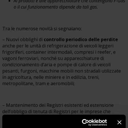
Ai prodotti e alle apparecchiature che contengono F-Gas
o il cui funzionamento dipende da tali gas.
Tra le numerose novità si segnalano:
– Nuovi obblighi di
controllo periodico delle perdite
anche per le unità di refrigerazione di veicoli leggeri
frigoriferi, container intermodali, compresi i reefer, e
vagoni ferroviari, nonché su apparecchiature di
condizionamento d’aria e pompe di calore di veicoli
pesanti, furgoni, macchine mobili non stradali utilizzate
in agricoltura, nelle miniere e in edilizia, treni,
metropolitane, tram e aeromobili;
– Mantenimento dei Registri esistenti ed estensione
dell’obbligo di tenuta di Registri per le imprese che
producono, immettono in commercio, forniscono o
ricevono F-Gas esenti dall’assegnazione di una quota per