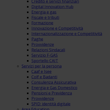
Credito e servizi finanziari
Digital Innovation Hub
Energia e gas
Fiscale e tributi
Formazione
Innovazione e Competitività
Internazionalizzazione e Competitività
Paghe
Provvidenze
Relazioni Sindacali
Servizio F-GAS
Sportello CAIT
Servizi per la persona
Caaf e Isee
Colf e Badanti
Consulenza Assicurativa
Energia e Gas Domestico
Pensioni e Previdenza
Provvidenze
SPID: identità digitale
Area Education