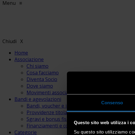
Menu
≡
Chiudi
X
Home
Associazione
Chi siamo
Cosa facciamo
Diventa Socio
Dove siamo
Movimenti associativi
Bandi e agevolazioni
Consenso
Bandi, voucher e incentivi
Provvidenze titolari e lavoratori
Sgravi e bonus fiscali
Questo sito web utilizza i c
Finanziamenti e contributi
Categorie
Su questo sito utilizziamo coo