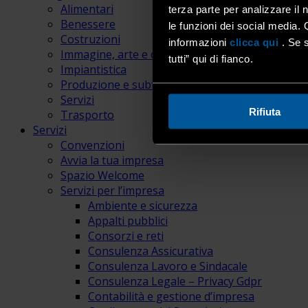
Alimentari
terza parte per analizzare il 
Benessere
le funzioni dei social media. 
Costruzioni
informazioni
clicca qui
. Se s
Immagine, arte e comunicazione
tutti” qui di fianco.
Impiantistica
Produzione e subfornitura
Servizi
Rifiuta
Trasporto
Servizi
Convenzioni
Avvia la tua impresa
Spazio Welcome
Servizi per l’impresa
Ambiente e sicurezza
Appalti pubblici
Consorzi e reti
Consulenza Assicurativa
Consulenza Lavoro e Sindacale
Consulenza Legale – Privacy Gdpr
Contabilità e gestione d’impresa