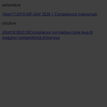
settembre
14
set
17:30
19:30
F-DAY 2026 | Competenze trasversali
ottobre
20
ott
18:30
20:30
Compliance normativa come leva di
maggior competitività d’impresa