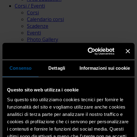
Corsi / Eventi
Corsi
Calendario corsi
Scadenze
Eventi
Photo Gallery
News
News
Attualità
Dati statistici
Consenso
Dettagli
Informazioni sui cookie
Riviste per i soci
Pubblicazioni e media
Bacheca Annunci
Questo sito web utilizza i cookie
Su questo sito utilizziamo cookies tecnici per fornire le
funzionalità del sito e vogliamo utilizzare anche cookies
Vendesi attività di raviolificio
analitici di terza parte per analizzare il nostro traffico e
cookies di profilazione che ci servono per personalizzare
i contenuti e fornire le funzioni dei social media. Questi
11 Nov 2025
Annunci Vendo
ultimi sono disattivati a meno che l’utente non ne accetti