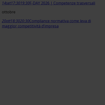
14
set
17:30
19:30
F-DAY 2026 | Competenze trasversali
ottobre
20
ott
18:30
20:30
Compliance normativa come leva di
maggior competitività d’impresa