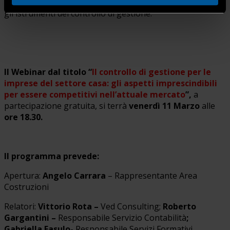
formazione per chi desidera approfondire le tecniche e
gli istrumenti del controllo di gestione.
Il Webinar dal titolo “
Il controllo di gestione per le
imprese del settore casa: gli aspetti imprescindibili
per essere competitivi nell’attuale mercato
”,
a
partecipazione gratuita, si terrà
venerdì 11 Marzo
alle
ore 18.30.
Il programma prevede:
Apertura:
Angelo Carrara
– Rappresentante Area
Costruzioni
Relatori:
Vittorio Rota –
Ved Consulting;
Roberto
Gargantini –
Responsabile Servizio Contabilità
;
Gabriella Fasulo-
Responsabile Servizi Formativi.