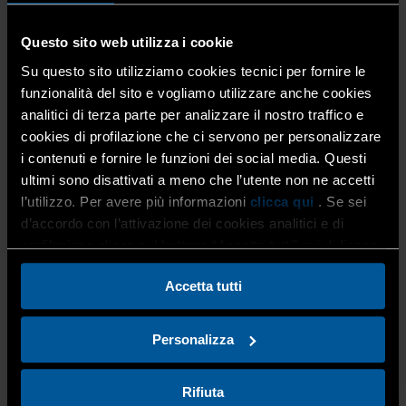
Questo sito web utilizza i cookie
Su questo sito utilizziamo cookies tecnici per fornire le
funzionalità del sito e vogliamo utilizzare anche cookies
analitici di terza parte per analizzare il nostro traffico e
cookies di profilazione che ci servono per personalizzare
i contenuti e fornire le funzioni dei social media. Questi
Per permettere a
tutti gli operatori di avere le corrette e opportune
ultimi sono disattivati a meno che l’utente non ne accetti
conoscenze in materia,
l’Area Costruzioni di
l’utilizzo. Per avere più informazioni
clicca qui
. Se sei
Confartigianato Imprese Bergamo
promuove un
d’accordo con l’attivazione dei cookies analitici e di
webinar gratuito
di approfondimento su questo
profilazione clicca sul bottone “Accetta tutti” qui di fianco.
fondamentale aspetto aziendale che, se ben gestito,
consente alle imprese di mantenere e rafforzare la
Accetta tutti
propria competitività su un mercato continuamente in
divenire.
Personalizza
Durante il webinar verranno presentati anche i corsi di
Rifiuta