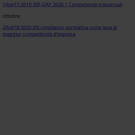
14
set
17:30
19:30
F-DAY 2026 | Competenze trasversali
ottobre
20
ott
18:30
20:30
Compliance normativa come leva di
maggior competitività d’impresa