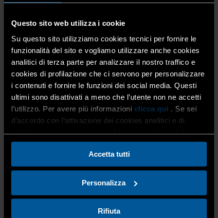
posizione in Italia.
Questo sito web utilizza i cookie
Su questo sito utilizziamo cookies tecnici per fornire le
Sono stati analizzati diversi indicatori, dall’equilibrio tra
funzionalità del sito e vogliamo utilizzare anche cookies
patrimoni e costo della vita alla capacità attrattiva per le
imprese e i lavoratori, fino agli ambiti della cultura, del
analitici di terza parte per analizzare il nostro traffico e
tempo libero e del quoziente di sportività.
cookies di profilazione che ci servono per personalizzare
i contenuti e fornire le funzioni dei social media. Questi
ultimi sono disattivati a meno che l’utente non ne accetti
l’utilizzo. Per avere più informazioni
clicca qui
. Se sei
Un simbolo di questo percorso è il
forte attaccamento
all’Atalanta di Gasperini
, squadra che continua a
d’accordo con l’attivazione dei cookies analitici e di
rafforzare il forte legame con il territorio, mantenendo
profilazione clicca sul bottone “Accetta tutti” qui di fianco.
una visione internazionale e, nel frattempo, coltivando il
sogno scudetto.
Accetta tutti
Personalizza
La puntata, condotta da
Roberta Cassina e Livia Ronca
,
andrà in onda in replica sabato 8 marzo.
Rifiuta