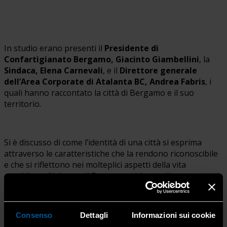
In studio erano presenti il
Presidente di
Confartigianato Bergamo, Giacinto Giambellini
, la
Sindaca, Elena Carnevali
, e il
Direttore generale
dell’Area Corporate di Atalanta BC, Andrea Fabris
, i
quali hanno raccontato la città di Bergamo e il suo
territorio.
Si è discusso di come l’identità di una città si esprima
attraverso le caratteristiche che la rendono riconoscibile
e che si riflettono nei molteplici aspetti della vita
quotidiana. Nel caso di Bergamo, si è sottolineato come la
cultura del lavoro, il valore e la dignità dell’operosità
rappresentino un elemento identitario determinante, che
ha contribuito al salto nella classifica sulla qualità della
Consenso
Dettagli
Informazioni sui cookie
vita: in soli quattro anni, la città è passata dalla 52ª alla 1ª