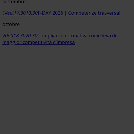
settembre
14
set
17:30
19:30
F-DAY 2026 | Competenze trasversali
ottobre
20
ott
18:30
20:30
Compliance normativa come leva di
maggior competitività d’impresa