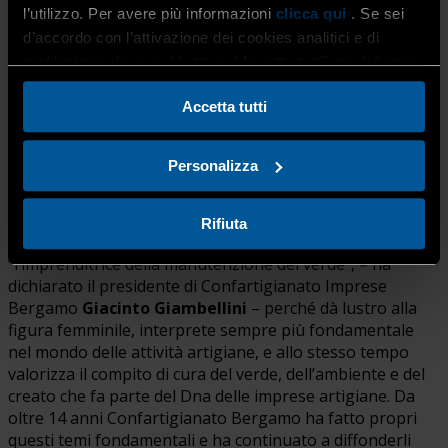
Claudio Riso
, eccellenza nella produzione artistica in
l’utilizzo. Per avere più informazioni
clicca qui
. Se sei
cartapesta, raffigura appunto un’imprenditrice del
d’accordo con l’attivazione dei cookies analitici e di
settore della manutenzione del verde, interpretata in una
profilazione clicca sul bottone “Accetta tutti” qui di fianco.
chiave di lettura moderna e sostenibile che vede proprio
in questa professione artigiana le caratteristiche e
Accetta tutti
l’esperienza di custodia del patrimonio verde e della
biodiversità.
Personalizza
“Sono felice della scelta del personaggio che caratterizza
Rifiuta
la statuina del Presepe realizzata quest’anno,
“l’imprenditrice della manutenzione del verde”, – ha
dichiarato il presidente di Confartigianato Imprese
Bergamo
Giacinto Giambellini
– perché dà lustro alla
figura femminile, interprete sempre più fondamentale
nel mondo delle attività artigiane, e allo stesso tempo
valorizza il compito di cura del verde, dell’ambiente e del
creato che fa parte del Dna delle imprese artigiane. Da
oltre 14 anni Confartigianato Bergamo ha fatto propri
questi temi fondamentali e ha continuato a diffonderli