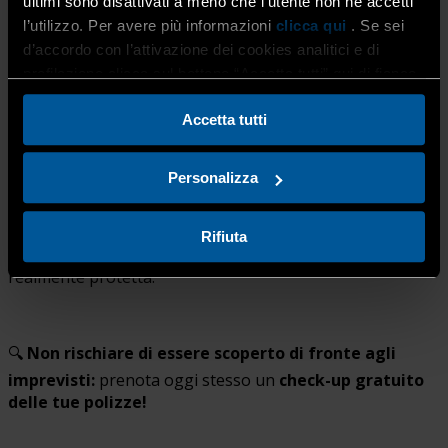
ultimi sono disattivati a meno che l’utente non ne accetti
l’utilizzo. Per avere più informazioni
clicca qui
. Se sei
d’accordo con l’attivazione dei cookies analitici e di
profilazione clicca sul bottone “Accetta tutti” qui di fianco.
Hai già tutte le coperture che ti servono? Sei sicuro
che la tua polizza attuale tuteli davvero la tua
Accetta tutti
attività?
Personalizza
👉
Lo Sportello Assicurativo di
Confartigianato
Bergamo
ti offre
consulenze gratuite e
Rifiuta
personalizzate
per verificare se la tua impresa è
realmente protetta.
🔍
Non rischiare di essere scoperto di fronte agli
imprevisti:
prenota oggi stesso un
check-up gratuito
delle tue polizze!