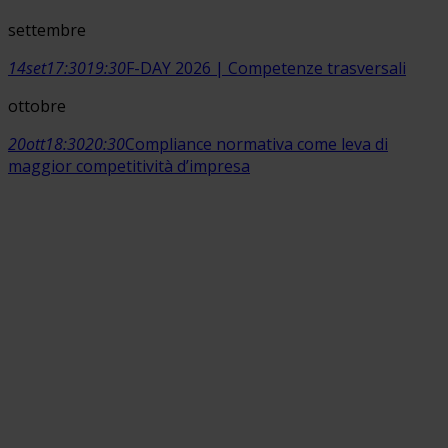
settembre
14
set
17:30
19:30
F-DAY 2026 | Competenze trasversali
ottobre
20
ott
18:30
20:30
Compliance normativa come leva di
maggior competitività d’impresa