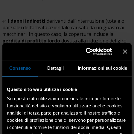
✅
I danni indiretti
derivanti dall’interruzione (totale o
parziale) dell’attività aziendale causata da un guasto ai
macchinari. In questo caso, la copertura include la
perdita di profitto lordo
dovuta alla riduzione del giro
d’affari.
Consenso
Dettagli
Informazioni sui cookie
In pratica,
non solo proteggi i tuoi beni produttivi, ma
metti al sicuro anche i tuoi guadagni
in caso di
imprevisti che blocchino il lavoro.
Questo sito web utilizza i cookie
Su questo sito utilizziamo cookies tecnici per fornire le
Questa polizza è particolarmente utile per tutte le
funzionalità del sito e vogliamo utilizzare anche cookies
imprese che si affidano a macchinari fissi o impianti
analitici di terza parte per analizzare il nostro traffico e
industriali: settori come meccanica, falegnameria,
cookies di profilazione che ci servono per personalizzare
impiantistica, grafica, produzione alimentare e molti altri.
i contenuti e fornire le funzioni dei social media. Questi