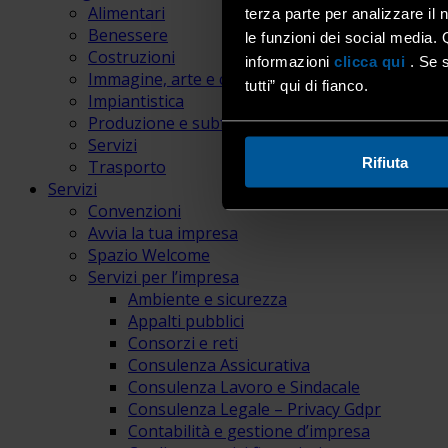
Alimentari
terza parte per analizzare il 
Benessere
le funzioni dei social media. 
Costruzioni
informazioni
clicca qui
. Se s
Immagine, arte e comunicazione
tutti” qui di fianco.
Impiantistica
Produzione e subfornitura
Servizi
Rifiuta
Trasporto
Servizi
Convenzioni
Avvia la tua impresa
Spazio Welcome
Servizi per l’impresa
Ambiente e sicurezza
Appalti pubblici
Consorzi e reti
Consulenza Assicurativa
Consulenza Lavoro e Sindacale
Consulenza Legale – Privacy Gdpr
Contabilità e gestione d’impresa