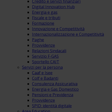
Credito e servizi finanziari
Digital Innovation Hub
Energia e gas
Fiscale e tributi
Formazione
Innovazione e Competitività
Internazionalizzazione e Competitività
Paghe
Provvidenze
Relazioni Sindacali
Servizio F-GAS
Sportello CAIT
Servizi per la persona
Caaf e Isee
Colf e Badanti
Consulenza Assicurativa
Energia e Gas Domestico
Pensioni e Previdenza
Provvidenze
SPID: identità digitale
Area Education