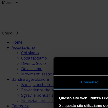
Menu
≡
Chiudi
X
Home
Associazione
Chi siamo
Cosa facciamo
Diventa Socio
Dove siamo
Movimenti associativi
Bandi e agevolazioni
Consenso
Bandi, voucher e incentivi
Provvidenze titolari e lavoratori
Sgravi e bonus fiscali
Questo sito web utilizza i c
Finanziamenti e contributi
Categorie
Su questo sito utilizziamo coo