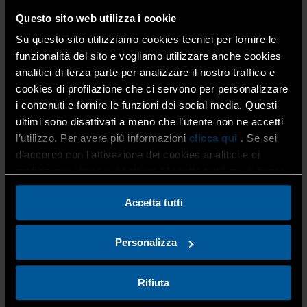
Questo sito web utilizza i cookie
Nella suggestiva cornice dell’Accademia Carrara,
Su questo sito utilizziamo cookies tecnici per fornire le
Confartigianato Imprese Bergamo e LILT Bergamo (Lega
funzionalità del sito e vogliamo utilizzare anche cookies
Italiana per la Lotta contro i Tumori) uniscono le forze in
un evento unico, dedicato alla prevenzione dei tumori
analitici di terza parte per analizzare il nostro traffico e
femminili attraverso un dialogo tra arte e salute.
cookies di profilazione che ci servono per personalizzare
i contenuti e fornire le funzioni dei social media. Questi
L’iniziativa è rivolta a operatori del settore benessere,
ultimi sono disattivati a meno che l’utente non ne accetti
imprenditrici e cittadini sensibili al tema della salute e
l’utilizzo. Per avere più informazioni
clicca qui
. Se sei
della cura della persona, con l’obiettivo di sensibilizzare e
d’accordo con l’attivazione dei cookies analitici e di
informare sul valore della prevenzione in un contesto
profilazione clicca sul bottone “Accetta tutti” qui di fianco.
inedito e stimolante.
Accetta tutti
L’evento si articolerà in due momenti chiave:
Personalizza
Mini Visita Guidata nell’Arte
Una guida accompagnerà i partecipanti in un breve
percorso tra le opere selezionate dell’Accademia
Rifiuta
Carrara, focalizzandosi su quadri raffiguranti il