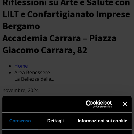
Riflessioni su Arte e Salute con
LILT e Confartigianato Imprese
Bergamo
Accademia Carrara – Piazza
Giacomo Carrara, 82
Home
Area Benessere
La Bellezza della...
novembre, 2024
18
nov
18:30
20:30
Area Benessere | La Bellezza della
Prevenzione: Riflessioni su Arte e Salute con LILT e
Confartigianato Imprese Bergamo | Accademia Carrara -
Consenso
Dettagli
Informazioni sui cookie
Piazza Giacomo Carrara, 82
Dettagli evento