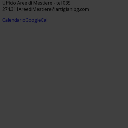
Ufficio Aree di Mestiere - tel 035
274.311
AreediMestiere@artigianibg.com
Calendario
GoogleCal