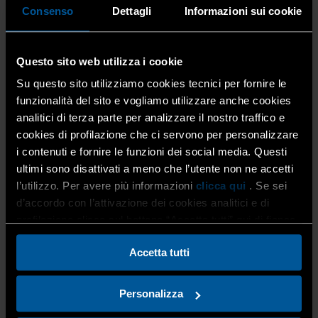
Consenso
Dettagli
Informazioni sui cookie
alimenta comunità più vive, inclusive, capaci di
custodire e innovare il proprio patrimonio.
Questo sito web utilizza i cookie
La spesa degli italiani per le feste: 26,6 miliardi di
Su questo sito utilizziamo cookies tecnici per fornire le
euro intercettabili da quasi 300mila imprese
funzionalità del sito e vogliamo utilizzare anche cookies
artigiane
analitici di terza parte per analizzare il nostro traffico e
cookies di profilazione che ci servono per personalizzare
Secondo l’Ufficio Studi di Confartigianato, nel mese di
i contenuti e fornire le funzioni dei social media. Questi
dicembre la spesa delle famiglie italiane in prodotti
ultimi sono disattivati a meno che l’utente non ne accetti
alimentari, bevande, servizi e beni tipici del Natale
l’utilizzo. Per avere più informazioni
clicca qui
. Se sei
raggiungerà
26,6 miliardi di euro
.
d’accordo con l’attivazione dei cookies analitici e di
profilazione clicca sul bottone “Accetta tutti” qui di fianco.
Un’enorme opportunità per
298.381 imprese artigiane
,
Accetta tutti
attive in
47 settori
legati ai consumi natalizi, che
complessivamente danno lavoro a
837mila addetti
, pari
al
33,6% dell’artigianato italiano
.
Personalizza