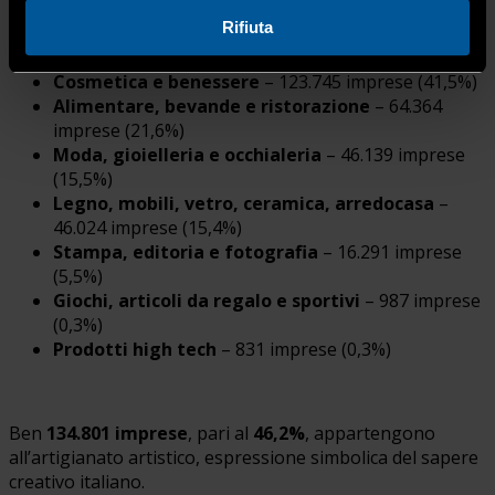
Rifiuta
La mappa dell’artigianato coinvolto comprende:
Cosmetica e benessere
– 123.745 imprese (41,5%)
Alimentare, bevande e ristorazione
– 64.364
imprese (21,6%)
Moda, gioielleria e occhialeria
– 46.139 imprese
(15,5%)
Legno, mobili, vetro, ceramica, arredocasa
–
46.024 imprese (15,4%)
Stampa, editoria e fotografia
– 16.291 imprese
(5,5%)
Giochi, articoli da regalo e sportivi
– 987 imprese
(0,3%)
Prodotti high tech
– 831 imprese (0,3%)
Ben
134.801 imprese
, pari al
46,2%
, appartengono
all’artigianato artistico, espressione simbolica del sapere
creativo italiano.