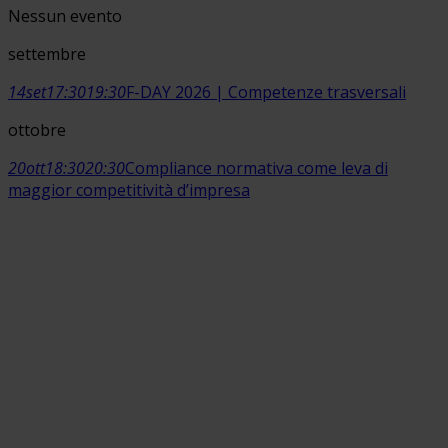
Nessun evento
settembre
14
set
17:30
19:30
F-DAY 2026 | Competenze trasversali
ottobre
20
ott
18:30
20:30
Compliance normativa come leva di
maggior competitività d’impresa