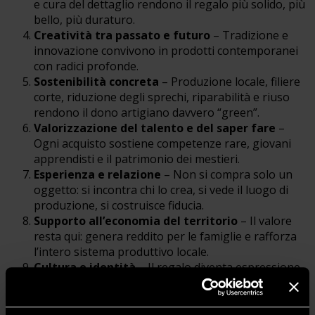
e cura del dettaglio rendono il regalo più solido, più
bello, più duraturo.
Creatività tra passato e futuro
– Tradizione e
innovazione convivono in prodotti contemporanei
con radici profonde.
Sostenibilità concreta
– Produzione locale, filiere
corte, riduzione degli sprechi, riparabilità e riuso
rendono il dono artigiano davvero “green”.
Valorizzazione del talento
e del saper fare
–
Ogni acquisto sostiene competenze rare, giovani
apprendisti e il patrimonio dei mestieri.
Esperienza e relazione
– Non si compra solo un
oggetto: si incontra chi lo crea, si vede il luogo di
produzione, si costruisce fiducia.
Supporto all’economia del territorio
– Il valore
resta qui: genera reddito per le famiglie e rafforza
l’intero sistema produttivo locale.
Cultura e identità
– Il regalo diventa espressione
del
genius loci
, delle tradizioni, dei simboli e della
bellezza dei luoghi.
Benessere sociale e coesione
– L’artigianato