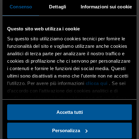
L’iniziativa, intitolata
«Il
Consenso
Dettagli
Informazioni sui cookie
futuro del presepe: comunità e nuovi mestieri»
, è
replicata in tutte le province e Diocesi italiane, grazie alla
collaborazione tra Coldiretti, Confartigianato e
Fondazione Symbola
, nell’ambito di un’iniziativa volta a
Questo sito web utilizza i cookie
valorizzare la millenaria tradizione del presepe iniziata da
Su questo sito utilizziamo cookies tecnici per fornire le
San Francesco nel lontano 1223, e vede la consegna ai
funzionalità del sito e vogliamo utilizzare anche cookies
Vescovi dei territori di una statuina artigianale, la
analitici di terza parte per analizzare il nostro traffico e
statuina dell’anno, che mette in evidenza i mestieri che
cookies di profilazione che ci servono per personalizzare
aggiornano e attualizzano i personaggi del presepe.
i contenuti e fornire le funzioni dei social media. Questi
Nello specifico, la statuina del 2020 raffigura
un’operatrice sanitaria
, realizzata in esclusiva per
ultimi sono disattivati a meno che l’utente non ne accetti
questa occasione dalla prestigiosa bottega d’arte
l’utilizzo. Per avere più informazioni
clicca qui
. Se sei
presepiale napoletana,
La Scarabattola
dei Fratelli
d’accordo con l’attivazione dei cookies analitici e di
Scuotto
.
profilazione clicca sul bottone “Accetta tutti” qui di fianco.
Accetta tutti
Personalizza