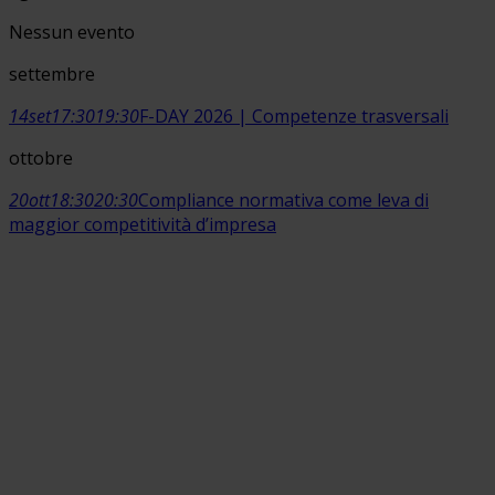
Nessun evento
settembre
14
set
17:30
19:30
F-DAY 2026 | Competenze trasversali
ottobre
20
ott
18:30
20:30
Compliance normativa come leva di
maggior competitività d’impresa