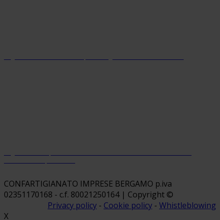
Organizzazione con sistema parità di genere certificato dal 2024
Organizzazione premiata da Welfare Index PMI con riconoscimento
“Welfare Champion 2026”
CONFARTIGIANATO IMPRESE BERGAMO p.iva
02351170168 - c.f. 80021250164 | Copyright ©
Privacy policy
-
Cookie policy
-
Whistleblowing
X