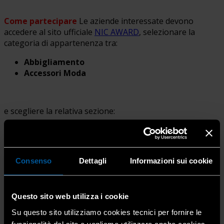
Come partecipare
Le aziende interessate devono
accedere al sito ufficiale
NIC AWARD
, selezionare la
categoria di appartenenza tra:
Abbigliamento
Accessori Moda
e scegliere la relativa sezione:
New
: per brand fondati da almeno 2 anni
Upcoming
: per studenti e neolaureati in moda e
design
Consenso
Dettagli
Informazioni sui cookie
Le aziende associate a
Confartigianato
possono
Questo sito web utilizza i cookie
usufruire di una quota di partecipazione agevolata di
€
200,00
per concorrere nella categoria
Upcoming
.
Su questo sito utilizziamo cookies tecnici per fornire le