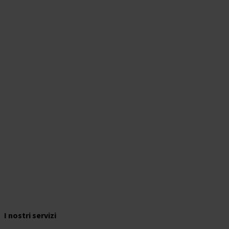
News
I nostri servizi