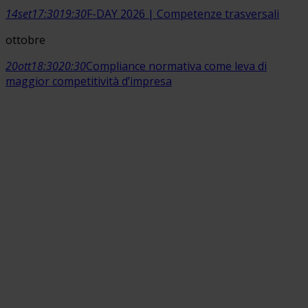
14
set
17:30
19:30
F-DAY 2026 | Competenze trasversali
ottobre
20
ott
18:30
20:30
Compliance normativa come leva di
maggior competitività d’impresa