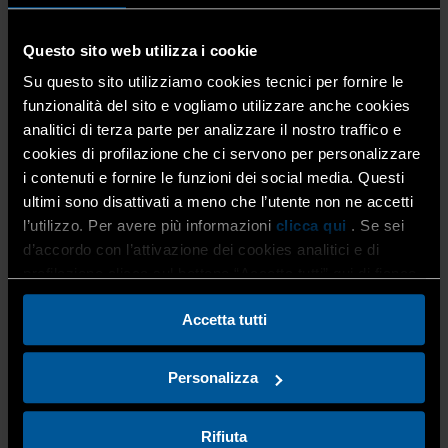
meno il bilancio è molto semplice, essendo
un’informazione riportata nella visura camerale.
Questo sito web utilizza i cookie
Su questo sito utilizziamo cookies tecnici per fornire le
funzionalità del sito e vogliamo utilizzare anche cookies
È quindi importante affidarsi a chi sappia gestire i
tuoi adempimenti di bilancio e tutte le altre
analitici di terza parte per analizzare il nostro traffico e
scadenze in modo preciso e puntuale, aiutandoti a
cookies di profilazione che ci servono per personalizzare
rispettarle per evitare spiacevoli inconvenienti
.
i contenuti e fornire le funzioni dei social media. Questi
ultimi sono disattivati a meno che l’utente non ne accetti
l’utilizzo. Per avere più informazioni
clicca qui
. Se sei
SERVIZIO CONTABILITÀ E GESTIONE D’IMPRESA
d’accordo con l’attivazione dei cookies analitici e di
profilazione clicca sul bottone “Accetta tutti” qui di fianco.
Accetta tutti
Confartigianato Imprese Bergamo è
lo studio contabile
più grande di Bergamo
, con
più di 3.000 aziende
clienti
che ci hanno già scelto per la nostra
esperienza e
Personalizza
professionalità
.
Rifiuta