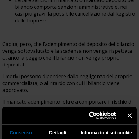
bilancio comporta sanzioni amministrative e, nei
casi più gravi, la possibile cancellazione dal Registro
delle Imprese.
Capita, però, che l’adempimento del deposito del bilancio
venga sottovalutato e la scadenza non venga rispettata
o, ancora peggio che il bilancio non venga proprio
depositato.
I motivi possono dipendere dalla negligenza del proprio
commercialista, o al ritardo con cui il bilancio viene
approvato.
Il mancato adempimento, oltre a comportare il rischio di
sanzioni, rappresenta un campanello d’allarme, che mina
la tua affidabilità, nei confronti della clientela presente e
futura, nei confronti delle banche e nei confronti della
legge (non avendo rispettato un obbligo di legge), anche
Consenso
Dettagli
Informazioni sui cookie
perché sapere se una società di capitale ha depositato o