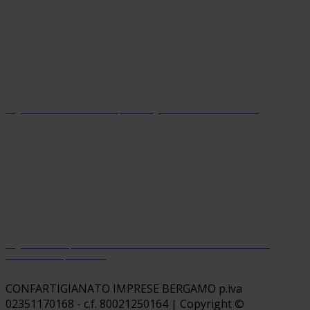
Organizzazione con sistema parità di genere certificato dal 2024
Organizzazione premiata da Welfare Index PMI con riconoscimento
“Welfare Champion 2026”
CONFARTIGIANATO IMPRESE BERGAMO p.iva
02351170168 - c.f. 80021250164 | Copyright ©