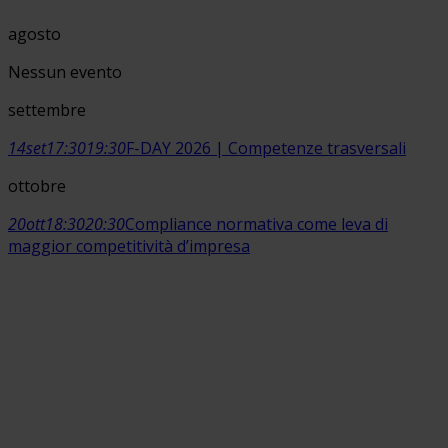
agosto
Nessun evento
settembre
14
set
17:30
19:30
F-DAY 2026 | Competenze trasversali
ottobre
20
ott
18:30
20:30
Compliance normativa come leva di
maggior competitività d’impresa