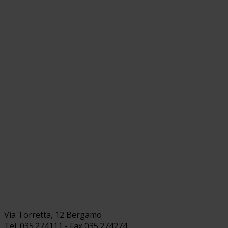
Via Torretta, 12 Bergamo
Tel. 035.274111 - Fax 035.274274