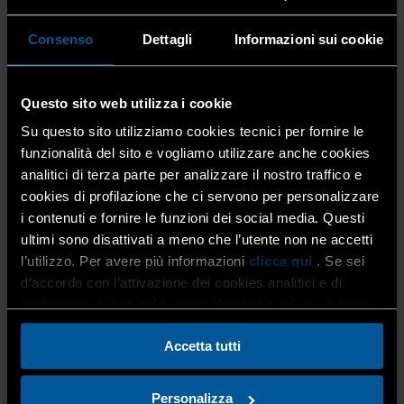
Le dichiarazioni presentate
entro novanta giorni dalla
scadenza
del termine sono considerate
valide
, salva
Consenso
Dettagli
Informazioni sui cookie
l’applicazione delle sanzioni previste dalla legge.
Quelle presentate, invece, con
ritardo superiore a
novanta giorni
si considerano
omesse
, ma
Questo sito web utilizza i cookie
costituiscono titolo per la riscossione dell’imposta che ne
Su questo sito utilizziamo cookies tecnici per fornire le
risulti dovuta.
funzionalità del sito e vogliamo utilizzare anche cookies
analitici di terza parte per analizzare il nostro traffico e
cookies di profilazione che ci servono per personalizzare
Considerando la complessità del modello, composto da
i contenuti e fornire le funzioni dei social media. Questi
numerosi quadri e fascicoli (
sono
circa 400 pagine di
ultimi sono disattivati a meno che l’utente non ne accetti
istruzioni!)
, è quindi fondamentale affidarsi a
l’utilizzo. Per avere più informazioni
clicca qui
. Se sei
professionisti esperti che sappiano gestire
d’accordo con l’attivazione dei cookies analitici e di
correttamente ogni dettaglio.
profilazione clicca sul bottone “Accetta tutti” qui di fianco.
Accetta tutti
SERVIZIO CONTABILITÀ E GESTIONE D’IMPRESA
Personalizza