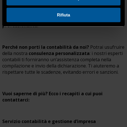
Confartigianato Imprese Bergamo è
lo studio contabile
più grande di Bergamo
, con
più di 3.000 aziende
Rifiuta
clienti
che ci hanno già scelto per la nostra
esperienza e
professionalità
.
Perché non porti la contabilità da noi?
Potrai usufruire
della nostra
consulenza personalizzata
: i nostri esperti
contabili ti forniranno un’assistenza completa nella
compilazione e invio della dichiarazione. Ti aiuteremo a
rispettare tutte le scadenze, evitando errori e sanzioni.
Vuoi saperne di più? Ecco i recapiti a cui puoi
contattarci:
Servizio contabilità e gestione d’impresa