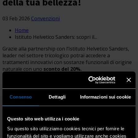
della tua bellezza!
03 Feb 2026
Convenzioni
Home
Istituto Helvetico Sanders: scopri il...
Grazie alla partnership con l’Istituto Helvetico Sanders,
leader nel settore tricologico potrai accedere a
trattamenti innovativi con sostanze funzionali di origine
naturale con uno
sconto del 20%.
Ricordiamo che Sanders è uno dei principali network in
Europa per l’applicazione delle avanzate tecniche FUE
(Follicular Unit Extraction) e DHI (Direct Hair
Consenso
Dettagli
Informazioni sui cookie
Implantation) nel trapianto dei capelli, delle sopracciglia e
della barba.
Ma c’è di più: negli ultimi anni, il gruppo Sanders ha
Questo sito web utilizza i cookie
esteso la propria offerta di servizi introducendo Sanders
Su questo sito utilizziamo cookies tecnici per fornire le
Skin, un’area interamente dedicata ai trattamenti di
funzionalità del sito e vogliamo utilizzare anche cookies