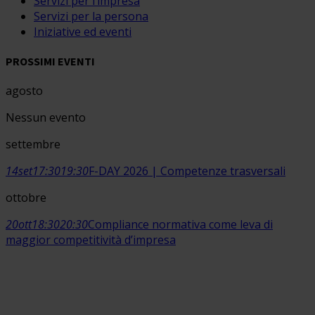
Servizi per l’impresa
Servizi per la persona
Iniziative ed eventi
PROSSIMI EVENTI
agosto
Nessun evento
settembre
14
set
17:30
19:30
F-DAY 2026 | Competenze trasversali
ottobre
20
ott
18:30
20:30
Compliance normativa come leva di
maggior competitività d’impresa