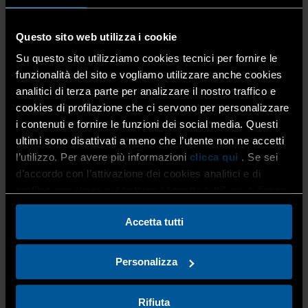
carriera per fidelizzare i dipendenti, oltre alla
definizione di mansionari e organigrammi
aziendali
Questo sito web utilizza i cookie
Su questo sito utilizziamo cookies tecnici per fornire le
funzionalità del sito e vogliamo utilizzare anche cookies
I Vantaggi Esclusivi per gli Associati Confartigianato
analitici di terza parte per analizzare il nostro traffico e
cookies di profilazione che ci servono per personalizzare
i contenuti e fornire le funzioni dei social media. Questi
Consulenza gratuita
per analizzare le necessità
ultimi sono disattivati a meno che l’utente non ne accetti
aziendali in ambito digitalizzazione, marketing, e
l’utilizzo. Per avere più informazioni
clicca qui
. Se sei
gestione risorse umane
d’accordo con l’attivazione dei cookies analitici e di
Sconto del 20%
su tutte le consulenze e supporti
profilazione clicca sul bottone “Accetta tutti” qui di fianco.
per il project management
Sconto del 25%
sulla realizzazione di logo e
Accetta tutti
immagine coordinata
Sconto del 25%
sulla creazione di siti web
istituzionali e
sconto del 25%
anche sulla
Personalizza
realizzazione di siti e-commerce
Rifiuta