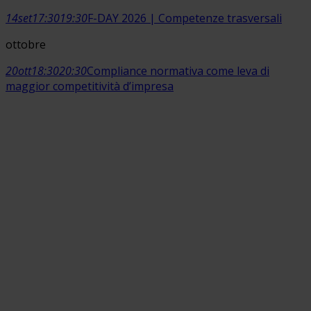
14
set
17:30
19:30
F-DAY 2026 | Competenze trasversali
ottobre
20
ott
18:30
20:30
Compliance normativa come leva di
maggior competitività d’impresa