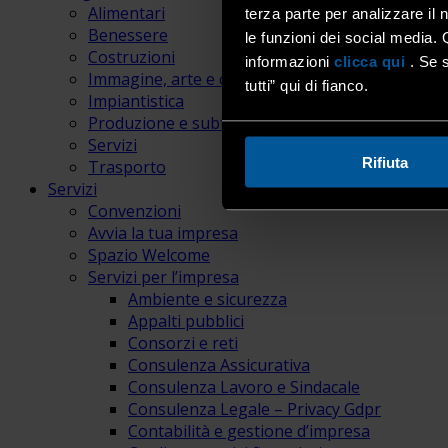
Alimentari
terza parte per analizzare il 
Benessere
le funzioni dei social media. 
Costruzioni
informazioni
clicca qui
. Se s
Immagine, arte e comunicazione
tutti” qui di fianco.
Impiantistica
Produzione e subfornitura
Servizi
Rifiuta
Trasporto
Servizi
Convenzioni
Avvia la tua impresa
Spazio Welcome
Servizi per l’impresa
Ambiente e sicurezza
Appalti pubblici
Consorzi e reti
Consulenza Assicurativa
Consulenza Lavoro e Sindacale
Consulenza Legale – Privacy Gdpr
Contabilità e gestione d’impresa