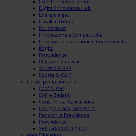
Credito e servizi finanziari
Digital Innovation Hub
Energia e gas
Fiscale e tributi
Formazione
Innovazione e Competitività
Internazionalizzazione e Competitività
Paghe
Provvidenze
Relazioni Sindacali
Servizio F-GAS
Sportello CAIT
Servizi per la persona
Caaf e Isee
Colf e Badanti
Consulenza Assicurativa
Energia e Gas Domestico
Pensioni e Previdenza
Provvidenze
SPID: identità digitale
Area Education