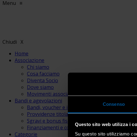
Menu
≡
Chiudi
X
Home
Associazione
Chi siamo
Cosa facciamo
Diventa Socio
Dove siamo
Movimenti associativi
Bandi e agevolazioni
Consenso
Bandi, voucher e incentivi
Provvidenze titolari e lavoratori
Sgravi e bonus fiscali
Questo sito web utilizza i c
Finanziamenti e contributi
Categorie
Su questo sito utilizziamo coo