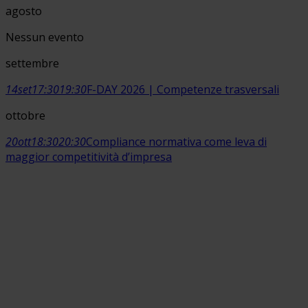
agosto
Nessun evento
settembre
14
set
17:30
19:30
F-DAY 2026 | Competenze trasversali
ottobre
20
ott
18:30
20:30
Compliance normativa come leva di
maggior competitività d’impresa