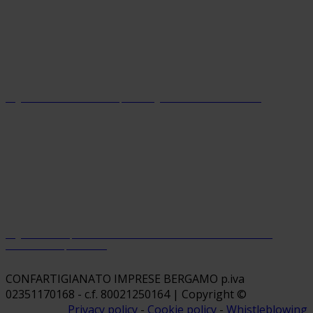
Organizzazione con sistema parità di genere certificato dal 2024
Organizzazione premiata da Welfare Index PMI con riconoscimento
“Welfare Champion 2026”
CONFARTIGIANATO IMPRESE BERGAMO p.iva
02351170168 - c.f. 80021250164 | Copyright ©
Privacy policy
-
Cookie policy
-
Whistleblowing