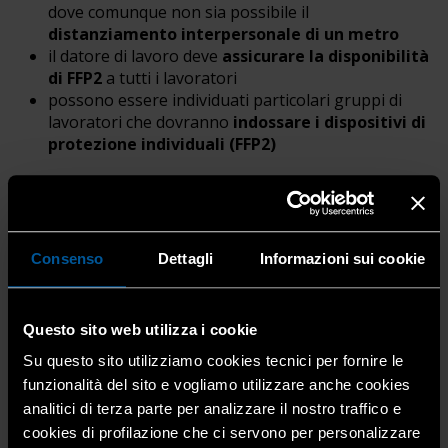
dove comunque non sia possibile il
distanziamento interpersonale di un metro
il datore di lavoro deve
assicurare la disponibilità
di FFP2
a tutti i lavoratori
possono essere individuati particolari gruppi di
lavoratori che dovranno
indossare i dispositivi di
protezione individuali (FFP2)
Inoltre, viene previsto che:
Consenso
Dettagli
Informazioni sui cookie
Il personale, prima dell’accesso al luogo di lavoro
potrà
essere sottoposto al controllo della temperatura
Questo sito web utilizza i cookie
corporea.
Su questo sito utilizziamo cookies tecnici per fornire le
funzionalità del sito e vogliamo utilizzare anche cookies
analitici di terza parte per analizzare il nostro traffico e
Il datore di lavoro assicura la
pulizia giornaliera e la
cookies di profilazione che ci servono per personalizzare
disinfezione periodica
dei locali, degli ambienti, delle