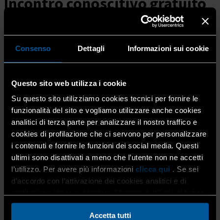
Incontro conoscitivo gratuito
con Geoclever Srl
Giovedì 23 ottobre ore 14.30
Consenso
Dettagli
Informazioni sui cookie
Home
Pulitore Qualificato 2026| Sessione...
Questo sito web utilizza i cookie
ottobre, 2025
Su questo sito utilizziamo cookies tecnici per fornire le
funzionalità del sito e vogliamo utilizzare anche cookies
23
ott
14:30
18:30
Pulitore Qualificato 2026| Sessione
analitici di terza parte per analizzare il nostro traffico e
autunnale | Incontro conoscitivo gratuito con Geoclever
cookies di profilazione che ci servono per personalizzare
Srl | Giovedì 23 ottobre ore 14.30
i contenuti e fornire le funzioni dei social media. Questi
Dettagli evento
ultimi sono disattivati a meno che l’utente non ne accetti
l’utilizzo. Per avere più informazioni
clicca qui
. Se sei
d’accordo con l’attivazione dei cookies analitici e di
Nel secondo incontro della sessione autunnale del
profilazione clicca sul bottone “Accetta tutti” qui di fianco.
percorso “Pulitore Qualificato 2026” avrai l’opportunità di
conoscere il gestionale promosso da
Geoclever Srl,
uno
Accetta tutti