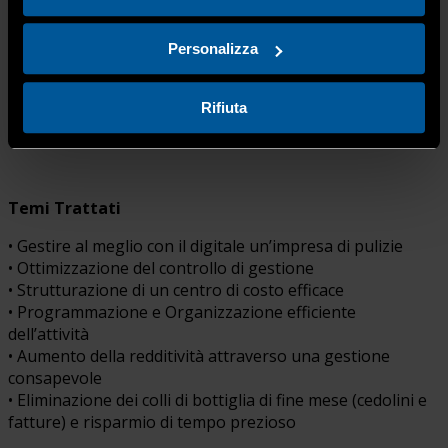
strumento digitale estremamente intuitivo, adatto sia ad
aziende strutturate che meno strutturate.
Il software consente una gestione completa dell’attività,
Personalizza
dalla pianificazione al controllo dei costi, ed è in grado di
calcolare automaticamente il costo della manodopera,
Rifiuta
offrendo un supporto concreto per l’organizzazione e la
competitività delle imprese.
Temi Trattati
• Gestire al meglio con il digitale un’impresa di pulizie
• Ottimizzazione del controllo di gestione
• Strutturazione di un centro di costo efficace
• Programmazione e Organizzazione efficiente
dell’attività
• Aumento della redditività attraverso una gestione
consapevole
• Eliminazione dei colli di bottiglia di fine mese (cedolini e
fatture) e risparmio di tempo prezioso