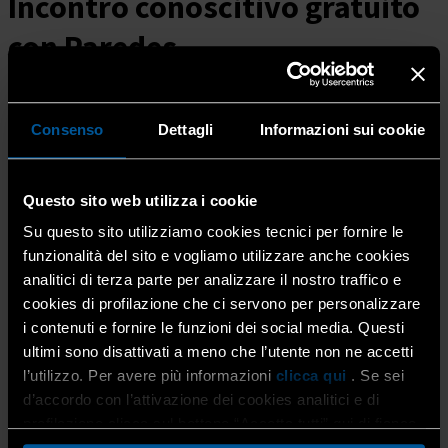
Incontro conoscitivo gratuito
con Paredes
Giovedì 13 novembre ore
14.30
Consenso
Dettagli
Informazioni sui cookie
Home
Pulitore Qualificato 2026
Questo sito web utilizza i cookie
Sessione...
Su questo sito utilizziamo cookies tecnici per fornire le
funzionalità del sito e vogliamo utilizzare anche cookies
novembre, 2025
analitici di terza parte per analizzare il nostro traffico e
13
nov
14:30
18:30
Pulitore Qualificato 2026 | Sessione
cookies di profilazione che ci servono per personalizzare
autunnale | Incontro conoscitivo gratuito con Paredes |
i contenuti e fornire le funzioni dei social media. Questi
Giovedì 13 novembre ore 14.30
ultimi sono disattivati a meno che l’utente non ne accetti
l’utilizzo. Per avere più informazioni
clicca qui
. Se sei
Dettagli evento
d’accordo con l’attivazione dei cookies analitici e di
profilazione clicca sul bottone “Accetta tutti” qui di fianco.
Nel terzo incontro della sessione autunnale del percorso