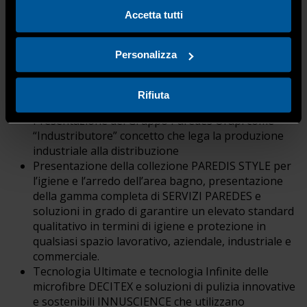
“Pulitore Qualificato 2026” avrai l’opportunità di
Accetta tutti
conoscere l’azienda francese
Paredes
con sede italiana a
Genova.
Personalizza
Programma
Rifiuta
Presentazione del Gruppo Paredes Orapi come
“Industributore” concetto che lega la produzione
industriale alla distribuzione
Presentazione della collezione PAREDIS STYLE per
l’igiene e l’arredo dell’area bagno, presentazione
della gamma completa di SERVIZI PAREDES e
soluzioni in grado di garantire un elevato standard
qualitativo in termini di igiene e protezione in
qualsiasi spazio lavorativo, aziendale, industriale e
commerciale.
Tecnologia Ultimate e tecnologia Infinite delle
microfibre DECITEX e soluzioni di pulizia innovative
e sostenibili INNUSCIENCE che utilizzano