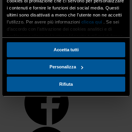
cookies di profilazione che ci servono per personalizzare
sistema.abitare@cert.ice.it
, allegando la visura
i contenuti e fornire le funzioni dei social media. Questi
camerale aggiornata e il catalogo prodotti.
ultimi sono disattivati a meno che l’utente non ne accetti
l’utilizzo. Per avere più informazioni
clicca qui
. Se sei
d’accordo con l’attivazione dei cookies analitici e di
profilazione clicca sul bottone “Accetta tutti” qui di fianco.
Per ulteriori approfondimenti contattare l’Ufficio
Internazionalizzazione e Competitività: (Eleonora
Accetta tutti
Peragine tel. 035 274.220
mail:
eleonora.peragine@artigianibg.com
).
Personalizza
Rifiuta