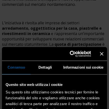
commerciali sul mercato nordamericano.
L’iniziativa è rivolta alle imprese dei settori
arredamento, oggettistica per la casa, piastrelle e
rivestimenti in ceramica
e rappresenta un’importante
opportunità per sviluppare nuove relazioni commerciali
sul mercato statunitense. La
quota di partecipazione
è
pari a € 420/mq + IVA e comprende l’area espositiva,
l’allestimento dello stand e i principali servizi organizzati
da ICE Agenzia.
Consenso
Dettagli
Informazioni sui cookie
Le domande di adesione potranno essere presentate
entro il 19 luglio 2026 (ore 23.59)
. Per partecipare è
Questo sito web utilizza i cookie
necessario effettuare la registrazione online tramite il
Su questo sito utilizziamo cookies tecnici per fornire le
sito dedicato
Agenzia ICE
, compilare il Google Form,
funzionalità del sito e vogliamo utilizzare anche cookies
sottoscrivere la documentazione generata dal sistema e
analitici di terza parte per analizzare il nostro traffico e
trasmetterla via PEC all’indirizzo