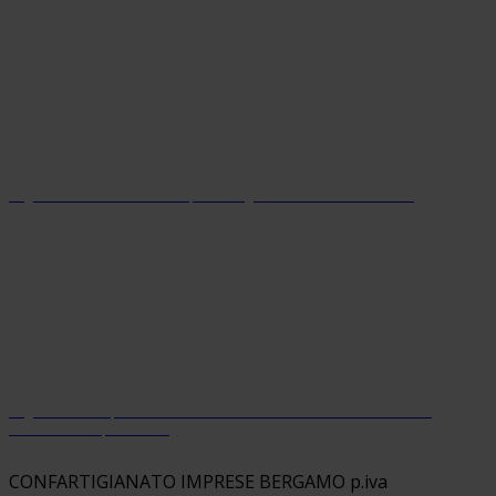
Organizzazione con sistema parità di genere certificato dal 2024
Organizzazione premiata da Welfare Index PMI con riconoscimento
“Welfare Champion 2026”
CONFARTIGIANATO IMPRESE BERGAMO p.iva