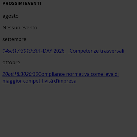
PROSSIMI EVENTI
agosto
Nessun evento
settembre
14
set
17:30
19:30
F-DAY 2026 | Competenze trasversali
ottobre
20
ott
18:30
20:30
Compliance normativa come leva di
maggior competitività d’impresa