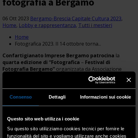
fotografia a Bergamo
06 Ott 2023
Bergamo-Brescia Capitale Cultura 2023
,
Home
,
Lobby e rappresentanza
,
Tutti i mestieri
Home
Fotografica 2023. Il 14 ottobre torna...
Confartigianato Imprese Bergamo patrocina
la
quarta edizione di “Fotografica
–
Festival di
Fotografia Bergamo”
organizzata da Associazione
Fotografica APS in collaborazione con il Comune di
Bergamo, che quest’anno ha per titolo “NOI, QUI”.
Consenso
Dettagli
Informazioni sui cookie
In programma
dal 14 ottobre al 19 novembre
, l’evento
(che quest’anno si inserisce nella cornice dall’alto valore
simbolico di
Bergamo Brescia Capitale della Cultura
Questo sito web utilizza i cookie
2023
) vede l’allestimento di ben 12 mostre fotografiche di
Su questo sito utilizziamo cookies tecnici per fornire le
respiro internazionale, ospitate in due luoghi storici della
funzionalità del sito e vogliamo utilizzare anche cookies