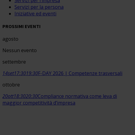
Servizi per l’impresa
Servizi per la persona
Iniziative ed eventi
PROSSIMI EVENTI
agosto
Nessun evento
settembre
14
set
17:30
19:30
F-DAY 2026 | Competenze trasversali
ottobre
20
ott
18:30
20:30
Compliance normativa come leva di
maggior competitività d’impresa