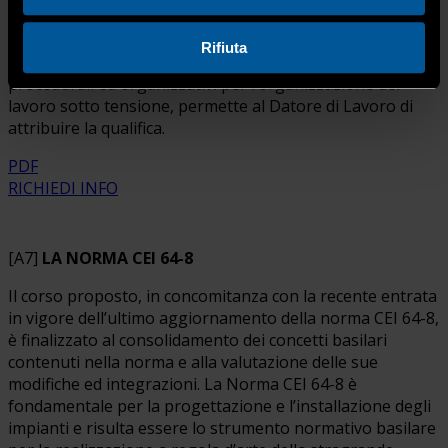
TENSIONE per sistemi di categoria 0 e 1” completa la
formazione teorica e pratica degli elettricisti (Livello 2A).
Rifiuta
In particolare il corso, fornendo ai partecipanti i criteri
procedurali ed organizzativi per l’organizzazione del
lavoro sotto tensione, permette al Datore di Lavoro di
attribuire la qualifica.
PDF
RICHIEDI INFO
[A7]
LA NORMA CEI 64-8
Il corso proposto, in concomitanza con la recente entrata
in vigore dell’ultimo aggiornamento della norma CEI 64-8,
è finalizzato al consolidamento dei concetti basilari
contenuti nella norma e alla valutazione delle sue
modifiche ed integrazioni. La Norma CEI 64-8 è
fondamentale per la progettazione e l’installazione degli
impianti e risulta essere lo strumento normativo basilare