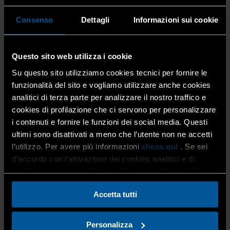
Corsi Impiantisti Elettrici
[A5]
NORMA CEI 11-27 PER LA QUALIFICA DI PERSONA
Consenso
Dettagli
Informazioni sui cookie
ESPERTA (PAV-PES / LIVELLI 1A-1B)
Il corso fornisce tutti gli elementi di completamento della
Questo sito web utilizza i cookie
formazione personale degli elettricisti con particolare
Su questo sito utilizziamo cookies tecnici per fornire le
riguardo all’acquisizione delle necessarie conoscenze
tecniche e delle modalità di organizzazione e conduzione
funzionalità del sito e vogliamo utilizzare anche cookies
dei lavori in sicurezza, secondo quanto previsto dalle
analitici di terza parte per analizzare il nostro traffico e
norme vigenti (Norma CEI 11-27 per la qualifica di PES –
cookies di profilazione che ci servono per personalizzare
Persone Esperte).
i contenuti e fornire le funzioni dei social media. Questi
ultimi sono disattivati a meno che l’utente non ne accetti
PDF
l’utilizzo. Per avere più informazioni
clicca qui
. Se sei
RICHIEDI INFO
d’accordo con l’attivazione dei cookies analitici e di
profilazione clicca sul bottone “Accetta tutti” qui di fianco.
[A6]
NORMA CEI 11-27 PER LA QUALIFICA DI PERSONA
Accetta tutti
IDONEA PER LAVORI SOTTO TENSIONE (PEI)
Il “Corso di formazione Norma CEI 11-27 per la qualifica di
Personalizza
PES (Persone Esperte) con IDONEITÀ ai LAVORI SOTTO