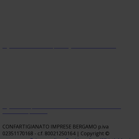
Organizzazione con sistema parità di genere certificato dal 2024
Organizzazione premiata da Welfare Index PMI con riconoscimento
“Welfare Champion 2026”
CONFARTIGIANATO IMPRESE BERGAMO p.iva
02351170168 - c.f. 80021250164 | Copyright ©