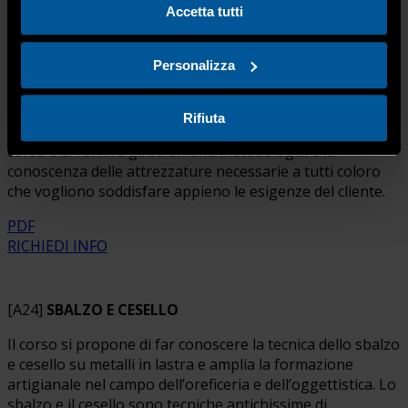
Corsi Orafi
Accetta tutti
[A4]
LA MODELLAZIONE DELLA CERA DURA livello
avanzato
Personalizza
Il corso di “Modellazione della cera dura” (2° livello) è
rivolto agli artigiani orafi che vogliono apprendere e/o
Rifiuta
perfezionare la propria manualità artigiana. Obiettivo del
corso è di fornire gli strumenti metodologici e la
conoscenza delle attrezzature necessarie a tutti coloro
che vogliono soddisfare appieno le esigenze del cliente.
PDF
RICHIEDI INFO
[A24]
SBALZO E CESELLO
Il corso si propone di far conoscere la tecnica dello sbalzo
e cesello su metalli in lastra e amplia la formazione
artigianale nel campo dell’oreficeria e dell’oggettistica. Lo
sbalzo e il cesello sono tecniche antichissime di