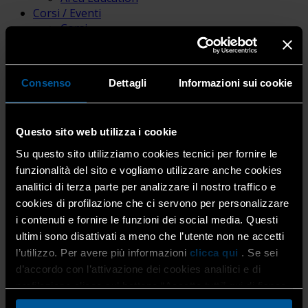
Corsi / Eventi
Corsi
Calendario corsi
Scadenze
Eventi
Consenso
Dettagli
Informazioni sui cookie
Photo Gallery
News
News
Questo sito web utilizza i cookie
Attualità
Dati statistici
Su questo sito utilizziamo cookies tecnici per fornire le
Riviste per i soci
funzionalità del sito e vogliamo utilizzare anche cookies
Pubblicazioni e media
analitici di terza parte per analizzare il nostro traffico e
Bacheca Annunci
cookies di profilazione che ci servono per personalizzare
i contenuti e fornire le funzioni dei social media. Questi
ultimi sono disattivati a meno che l’utente non ne accetti
Corsi Orafi
l’utilizzo. Per avere più informazioni
clicca qui
. Se sei
d’accordo con l’attivazione dei cookies analitici e di
profilazione clicca sul bottone “Accetta tutti” qui di fianco.
Home