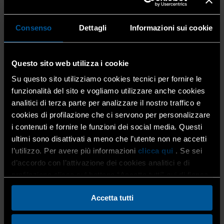
modo di confrontarsi direttamente con i vertici aziendali
di Gewiss su tematiche centrali per il comparto, come
Consenso
Dettagli
Informazioni sui cookie
l’
innovazione tecnologica
, la
formazione
professionale
e la
transizione energetica
.
Questo sito web utilizza i cookie
Su questo sito utilizziamo cookies tecnici per fornire le
funzionalità del sito e vogliamo utilizzare anche cookies
analitici di terza parte per analizzare il nostro traffico e
cookies di profilazione che ci servono per personalizzare
i contenuti e fornire le funzioni dei social media. Questi
ultimi sono disattivati a meno che l’utente non ne accetti
l’utilizzo. Per avere più informazioni
clicca qui
. Se sei
d’accordo con l’attivazione dei cookies analitici e di
profilazione clicca sul bottone “Accetta tutti” qui di fianco.
Accetta tutti