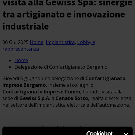
visita alla Gewiss Spa: sinergie
tra artigianato e innovazione
industriale
06 Giu 2025
Home
,
Impiantistica
,
Lobby e
rappresentanza
Home
Delegazione di Confartigianato Bergamo...
Giovedì 5 giugno una delegazione di
Confartigianato
Imprese Bergamo
, insieme ai colleghi di
Confartigianato Imprese Cuneo
, ha fatto visita alla
sede di
Gewiss S.p.A.
a
Cenate Sotto
, realtà d’eccellenza
nel settore dell’impiantistica elettrica e dell’automazione.
A rappresentare Confartigianato Bergamo erano i
dirigenti dell’Area Impiantistica
, che hanno avuto