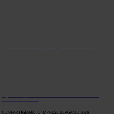
Organizzazione con sistema parità di genere certificato dal 2024
Organizzazione premiata da Welfare Index PMI con riconoscimento
“Welfare Champion 2026”
CONFARTIGIANATO IMPRESE BERGAMO p.iva