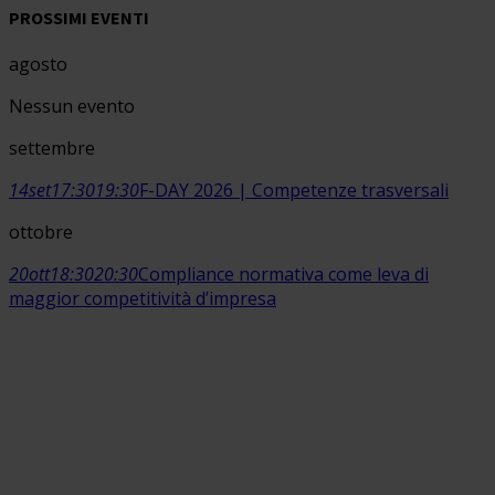
PROSSIMI EVENTI
agosto
Nessun evento
settembre
14
set
17:30
19:30
F-DAY 2026 | Competenze trasversali
ottobre
20
ott
18:30
20:30
Compliance normativa come leva di
maggior competitività d’impresa