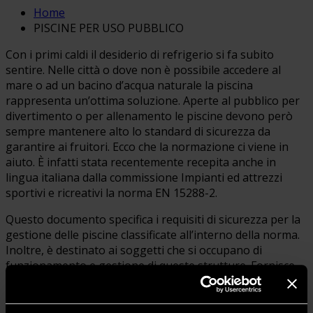
Home
PISCINE PER USO PUBBLICO
Con i primi caldi il desiderio di refrigerio si fa subito
sentire. Nelle città o dove non è possibile accedere al
mare o ad un bacino d’acqua naturale la piscina
rappresenta un’ottima soluzione. Aperte al pubblico per
divertimento o per allenamento le piscine devono però
sempre mantenere alto lo standard di sicurezza da
garantire ai fruitori. Ecco che la normazione ci viene in
aiuto. È infatti stata recentemente recepita anche in
lingua italiana dalla commissione Impianti ed attrezzi
sportivi e ricreativi la norma EN 15288-2.
Questo documento specifica i requisiti di sicurezza per la
gestione delle piscine classificate all’interno della norma.
Inoltre, è destinato ai soggetti che si occupano di
funzionamento e gestione di queste strutture. Fornisce
una guida sui rischi per il personale e gli utilizzatori
associati alle piscine pubbliche, individuando le
precauzioni necessarie per ottenerne la sicurezza.