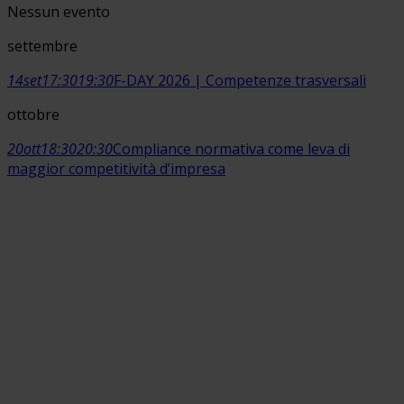
Nessun evento
settembre
14
set
17:30
19:30
F-DAY 2026 | Competenze trasversali
ottobre
20
ott
18:30
20:30
Compliance normativa come leva di
maggior competitività d’impresa