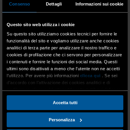
Consenso
Dettagli
Informazioni sui cookie
Le piscine classificate, oggetto di questa norma, sono
Questo sito web utilizza i cookie
composte ad esempio da aree delimitate di fiumi, laghi o
del mare. Vediamo la classificazione in dettaglio qui di
Su questo sito utilizziamo cookies tecnici per fornire le
seguito:
funzionalità del sito e vogliamo utilizzare anche cookies
analitici di terza parte per analizzare il nostro traffico e
tipo 1 – Piscina nella quale le attività correlate
cookies di profilazione che ci servono per personalizzare
all’acqua sono l’attività principale per esempio,
i contenuti e fornire le funzioni dei social media. Questi
piscine pubbliche, piscine per utilizzo ricreativo,
ultimi sono disattivati a meno che l’utente non ne accetti
parchi acquatici) e il cui utilizzo sia “pubblico”;
l’utilizzo. Per avere più informazioni
clicca qui
. Se sei
tipo 2 – Piscina che costituisce un servizio
d’accordo con l’attivazione dei cookies analitici e di
aggiuntivo rispetto all’attività principale per
esempio, piscine di hotel, piscine di campeggi,
profilazione clicca sul bottone “Accetta tutti” qui di fianco.
piscine di club, piscine terapeutiche, piscine
scolastiche, il cui utilizzo sia “pubblico”;
Accetta tutti
tipo 3 – Tutte le piscine per utilizzo pubblico, ad
eccezione di quelle di tipo 1 e 2 come ad esempio
Personalizza
piattaforma per i tuffi, per addestramento militare,
per addestramento al salvataggio, per immersioni