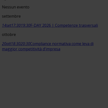
Nessun evento
settembre
14
set
17:30
19:30
F-DAY 2026 | Competenze trasversali
ottobre
20
ott
18:30
20:30
Compliance normativa come leva di
maggior competitività d’impresa