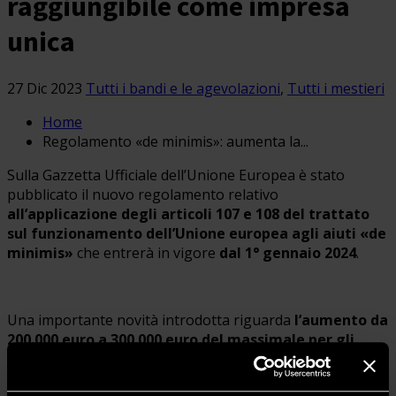
raggiungibile come impresa
unica
27 Dic 2023
Tutti i bandi e le agevolazioni
,
Tutti i mestieri
Home
Regolamento «de minimis»: aumenta la...
Sulla Gazzetta Ufficiale dell’Unione Europea è stato
pubblicato il nuovo regolamento relativo
all’applicazione degli articoli 107 e 108 del trattato
sul funzionamento dell’Unione europea agli aiuti «de
minimis»
che entrerà in vigore
dal 1° gennaio 2024
.
Una importante novità introdotta riguarda
l’aumento da
200.000 euro a 300.000 euro del massimale per gli
aiuti «de minimis»
che un’unica impresa può ricevere
nell’arco di tre anni da uno Stato membro.