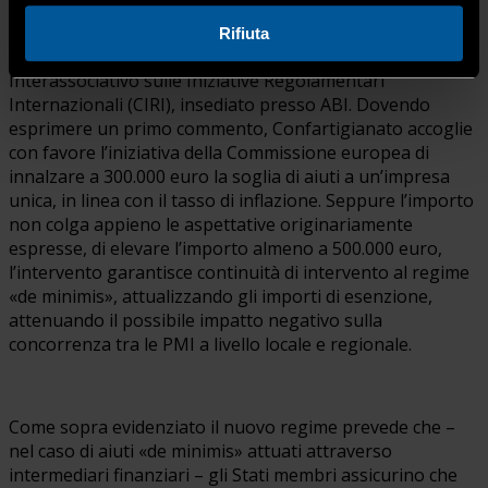
confronti del Ministero delle Imprese, sia in risposta alla
Call for evidence
, congiuntamente alle altre Organizzazioni
Rifiuta
di rappresentanza, attraverso il Tavolo di Condivisione
Interassociativo sulle Iniziative Regolamentari
Internazionali (CIRI), insediato presso ABI. Dovendo
esprimere un primo commento, Confartigianato accoglie
con favore l’iniziativa della Commissione europea di
innalzare a 300.000 euro la soglia di aiuti a un’impresa
unica, in linea con il tasso di inflazione. Seppure l’importo
non colga appieno le aspettative originariamente
espresse, di elevare l’importo almeno a 500.000 euro,
l’intervento garantisce continuità di intervento al regime
«de minimis», attualizzando gli importi di esenzione,
attenuando il possibile impatto negativo sulla
concorrenza tra le PMI a livello locale e regionale.
Come sopra evidenziato il nuovo regime prevede che –
nel caso di aiuti «de minimis» attuati attraverso
intermediari finanziari – gli Stati membri assicurino che