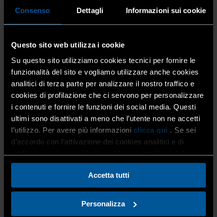
Il nuovo massimale tiene conto dell’inflazione e si rende
Consenso
Dettagli
Informazioni sui cookie
necessario per far sì che il regime di aiuto «de minimis»
non incida negativamente sugli scambi tra gli Stati
membri e non leda la concorrenza.
Questo sito web utilizza i cookie
Su questo sito utilizziamo cookies tecnici per fornire le
funzionalità del sito e vogliamo utilizzare anche cookies
Inoltre, il nuovo Regolamento prevede l’introduzione
analitici di terza parte per analizzare il nostro traffico e
dell’
obbligo per gli Stati membri di registrare gli aiuti
cookies di profilazione che ci servono per personalizzare
in un registro centrale istituito a livello nazionale
i contenuti e fornire le funzioni dei social media. Questi
(ricordiamo che in Italia esiste già il Registro Nazionale
ultimi sono disattivati a meno che l’utente non ne accetti
degli Aiuti)
o comunitario a partire dal 1° gennaio
2026
, riducendo così gli obblighi di rendicontazione per le
l’utilizzo. Per avere più informazioni
clicca qui
. Se sei
imprese.
d’accordo con l’attivazione dei cookies analitici e di
profilazione clicca sul bottone “Accetta tutti” qui di fianco.
Accetta tutti
A luglio 2023, dopo che la Commissione europea aveva
fatto circolare una prima bozza di regolamento, aprendo
la consultazione ai Governi nazionali, l’associazione
Personalizza
Confartigianato è intervenuta, a livello nazionale, sia nei