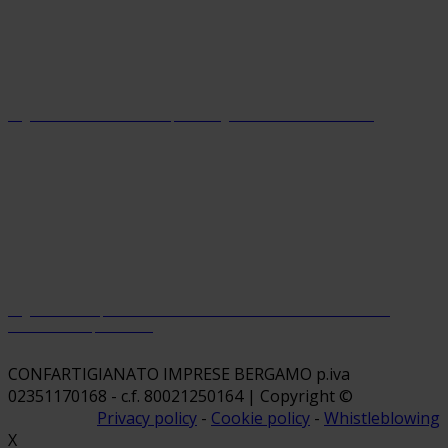
Organizzazione con sistema parità di genere certificato dal 2024
Organizzazione premiata da Welfare Index PMI con riconoscimento
“Welfare Champion 2026”
CONFARTIGIANATO IMPRESE BERGAMO p.iva
02351170168 - c.f. 80021250164 | Copyright ©
Privacy policy
-
Cookie policy
-
Whistleblowing
X