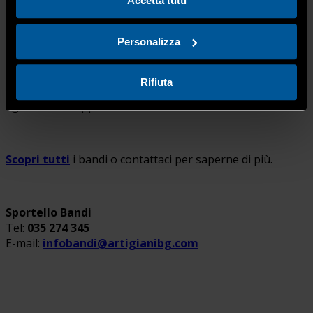
Accetta tutti
ottenere contributi e nella rendicontazione per
assicurarti per l’ottenimento dei fondi.
Personalizza
Prenota il tuo
check up
gratuito
e valuta, insieme ai
Rifiuta
nostri consulenti altamente qualificati, se ci sono delle
agevolazioni applicabili alla tua realtà aziendale.
Scopri tutti
i bandi o contattaci per saperne di più.
Sportello Bandi
Tel:
035 274 345
E-mail:
infobandi@artigianibg.com