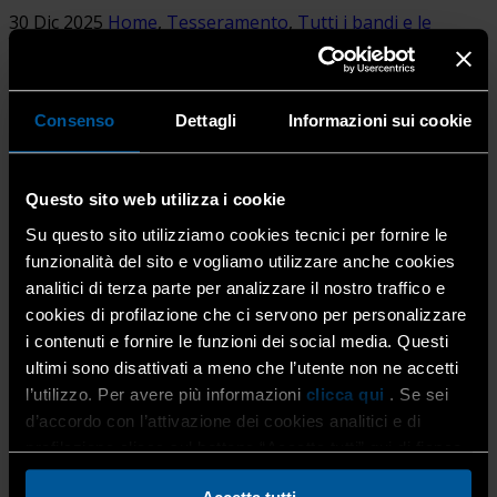
30 Dic 2025
Home
,
Tesseramento
,
Tutti i bandi e le
agevolazioni
Home
SE C’È UN BANDO TI DIREMO SE FA PER...
Consenso
Dettagli
Informazioni sui cookie
Il nostro team di esperti analizza e valuta tutte le
opportunità economiche e finanziarie messe a
Questo sito web utilizza i cookie
disposizione dai vari Enti e realizza sintesi chiare e
complete per garantire alle imprese un’informazione
Su questo sito utilizziamo cookies tecnici per fornire le
tempestiva su tutte le agevolazioni attive. Attraverso le
funzionalità del sito e vogliamo utilizzare anche cookies
nostre newsletter settimanali, e i nostri canali di
analitici di terza parte per analizzare il nostro traffico e
comunicazione mirata, verrai subito informato se c’è un
cookies di profilazione che ci servono per personalizzare
bando a cui puoi accedere e, se sarai interessato, ti
i contenuti e fornire le funzioni dei social media. Questi
aiuteremo a presentare la domanda e rendicontare tutte
ultimi sono disattivati a meno che l’utente non ne accetti
le spese ammissibili.
l’utilizzo. Per avere più informazioni
clicca qui
. Se sei
d’accordo con l’attivazione dei cookies analitici e di
profilazione clicca sul bottone “Accetta tutti” qui di fianco.
Inoltre, se hai nuovi progetti per la tua azienda, ti
supporteremo nella stesura dell’idea imprenditoriale per