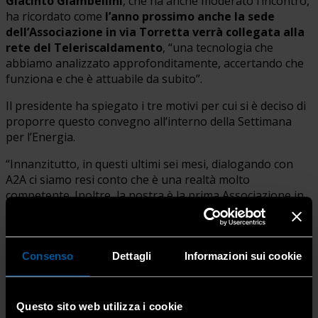
Giacinto Giambellini
, che ha anche moderato l’incontro,
ha ricordato come
l’anno prossimo anche la sede
dell’Associazione in via Torretta verrà collegata alla
rete del Teleriscaldamento
, “una tecnologia che
abbiamo analizzato approfonditamente, accertando che
funziona e che è attuabile da subito”.
Il presidente ha spiegato i tre motivi per cui si è deciso di
proporre questo convegno all’interno della Settimana
per l’Energia.
“Innanzitutto, in questi ultimi sei mesi, dialogando con
A2A ci siamo resi conto che è una realtà molto
competente. Inoltre, la nostra è la prima Associazione in
Lombardia ad aver organizzato un corso specifico sulla
gestione degli scambiatori di calore per i nostri
installatori. E a questo proposito abbiamo anche chiesto
Consenso
Dettagli
Informazioni sui cookie
che la centrale termica che verrà realizzata qui a
Bergamo diventi un’aula per la formazione pratica dei
nostri impiantisti. Terzo motivo, naturalmente, è il
prezzo, quindi la convenienza di installare e manutenere
Questo sito web utilizza i cookie