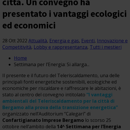
città. Un convegno ha
presentato i vantaggi ecologici
ed economici
28 Ott 2022
Attualità
,
Energia e gas
,
Eventi
,
Innovazione e
Competitività
,
Lobby e rappresentanza
,
Tutti i mestieri
Home
Settimana per l’Energia: Si allarga...
Il presente e il futuro del Teleriscaldamento, una delle
principali fonti energetiche sostenibili, ecologiche ed
economiche per riscaldare e raffrescare le abitazioni, è
stato al centro del convegno intitolato
“I vantaggi
ambientali del Teleriscaldamento per la città di
Bergamo alla prova della transizione energetica”
organizzato nell’Auditorium “Calegari” di
Confartigianato Imprese Bergamo
lo scorso 25
ottobre nell’ambito della
14^
Settimana per l’Energia