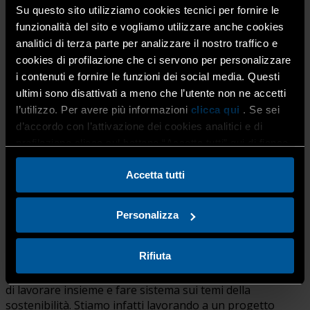
questa tecnologia”.
Su questo sito utilizziamo cookies tecnici per fornire le
funzionalità del sito e vogliamo utilizzare anche cookies
analitici di terza parte per analizzare il nostro traffico e
cookies di profilazione che ci servono per personalizzare
i contenuti e fornire le funzioni dei social media. Questi
L’Assessore all’Ambiente del Comune di Bergamo,
ultimi sono disattivati a meno che l’utente non ne accetti
Stefano Zenoni
, ha fatto una panoramica sulle politiche
energetiche dell’Amministrazione comunale, di cui il
l’utilizzo. Per avere più informazioni
clicca qui
. Se sei
Teleriscaldamento costituisce uno degli elementi più
d’accordo con l’attivazione dei cookies analitici e di
qualificanti, anticipando che questo inverno saranno
profilazione clicca sul bottone “Accetta tutti” qui di fianco.
messi in atto “nuovi, innovativi e straordinari
provvedimenti di contenimento delle spese e del
Accetta tutti
dispendio energetico negli edifici del comune”.
Ha poi ricordato come
Bergamo sia stata scelta dalla
Personalizza
UE come una delle 100 città europee da inserire nel
progetto “emissioni zero” entro il 2030
: “La nostra è
Rifiuta
tra l’altro la più piccola tra le nove città italiane inserite, e
crediamo sia una preziosa occasione per le città italiane
di lavorare insieme e fare sistema sui temi della
sostenibilità. Stiamo infatti lavorando a un progetto