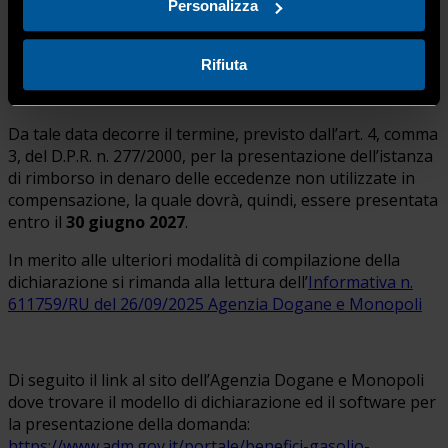
Personalizza
riferimento ai consumi relativi al secondo trimestre
dell’anno 2025,
potranno essere utilizzati in
compensazione entro il 31 dicembre 2026
.
Rifiuta
Da tale data decorre il termine, previsto dall’art. 4, comma
3, del D.P.R. n. 277/2000, per la presentazione dell’istanza
di rimborso in denaro delle eccedenze non utilizzate in
compensazione, la quale dovrà, quindi, essere presentata
entro il
30 giugno 2027
.
In merito alle ulteriori modalità di compilazione della
dichiarazione si rimanda alla lettura dell’
Informativa n.
611759/RU del 26/09/2025 Agenzia Dogane e Monopoli
Di seguito il link al sito dell’Agenzia Dogane e Monopoli
dove trovare il modello di dichiarazione ed il software per
la presentazione della domanda:
https://www.adm.gov.it/portale/benefici-gasolio-