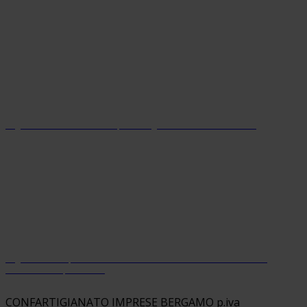
Organizzazione con sistema parità di genere certificato dal 2024
Organizzazione premiata da Welfare Index PMI con riconoscimento
“Welfare Champion 2026”
CONFARTIGIANATO IMPRESE BERGAMO p.iva