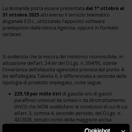
La domanda potrà essere presentata
dal 1° ottobre al
31 ottobre 2025
attraverso il servizio telematico
doganale E.D.I., utilizzando l’apposito software
predisposto dalla stessa Agenzia, oppure in formato
cartaceo.
Si evidenzia che la misura del rimborso riconoscibile, in
attuazione dell’art. 24-
ter
del D.Lgs. n. 504/95, stante
l’invarianza dell’aliquota agevolata prevista dal punto 4-
bis
dell’allegata Tabella A, è differenziata a seconda della
tipologia di prodotto impiegato, come segue:
229,18 per mille litri
di gasolio e/o di gasoli
paraffinici ottenuti da sintesi o da idrotrattamento
(HVO) che NON soddisfano le condizioni di cui di cui
all’art. 3, comma 4, secondo periodo, del D.Lgs. n.
43/2025, tenuto conto della maggiore accisa
(aliquota normale di 632,40 € per mille litri) che