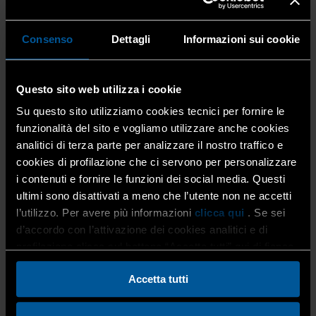
grava su tali carburanti,
(Quadro A-1 della
dichiarazione);
214,18 per mille litri
di soli gasoli paraffinici
Consenso
Dettagli
Informazioni sui cookie
ottenuti da sintesi o da idrotrattamento (HVO) che
soddisfano le condizioni di cui all’art. 3, comma 4,
secondo periodo, del D.Lgs. n. 43/2025, tenuto conto
Questo sito web utilizza i cookie
della minore accisa (aliquota ridotta di 617,40 € per
mille litri) che grava su tali carburanti
(Quadro A-2
Su questo sito utilizziamo cookies tecnici per fornire le
della dichiarazione)
o di cui non si hanno
funzionalità del sito e vogliamo utilizzare anche cookies
informazioni da parte del fornitore sul rispetto delle
analitici di terza parte per analizzare il nostro traffico e
predette condizioni,
(Quadro A-3 della
cookies di profilazione che ci servono per personalizzare
dichiarazione).
i contenuti e fornire le funzioni dei social media. Questi
ultimi sono disattivati a meno che l’utente non ne accetti
l’utilizzo. Per avere più informazioni
clicca qui
. Se sei
Per il godimento dell’agevolazione con il Modello F24
d’accordo con l’attivazione dei cookies analitici e di
deve essere utilizzato il
CODICE TRIBUTO 6740.
profilazione clicca sul bottone “Accetta tutti” qui di fianco.
Accetta tutti
Si rammenta che, per effetto delle modifiche introdotte
dall’art. 61 del D.L. n. 1/2012,
i crediti sorti con