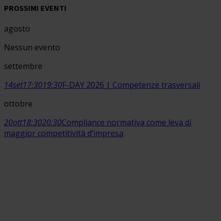
PROSSIMI EVENTI
agosto
Nessun evento
settembre
14
set
17:30
19:30
F-DAY 2026 | Competenze trasversali
ottobre
20
ott
18:30
20:30
Compliance normativa come leva di
maggior competitività d’impresa