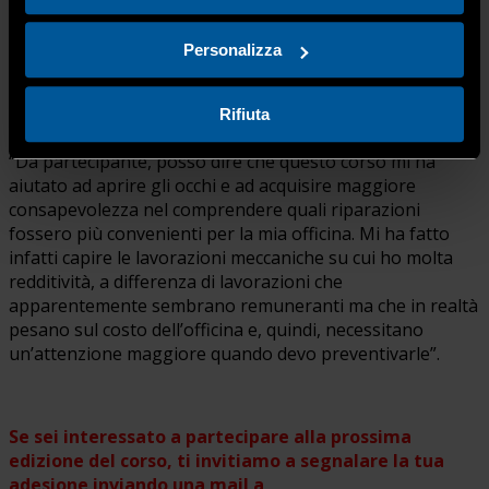
abbiano tanto in comune, molto più di quanto
pensavamo”.
Personalizza
Rifiuta
Aggiunge
Matteo Propersi
, Consigliere dell’Area Servizi:
“Da partecipante, posso dire che questo corso mi ha
aiutato ad aprire gli occhi e ad acquisire maggiore
consapevolezza nel comprendere quali riparazioni
fossero più convenienti per la mia officina. Mi ha fatto
infatti capire le lavorazioni meccaniche su cui ho molta
redditività, a differenza di lavorazioni che
apparentemente sembrano remuneranti ma che in realtà
pesano sul costo dell’officina e, quindi, necessitano
un’attenzione maggiore quando devo preventivarle”.
Se sei interessato a partecipare alla prossima
edizione del corso, ti invitiamo a segnalare la tua
adesione inviando una mail a