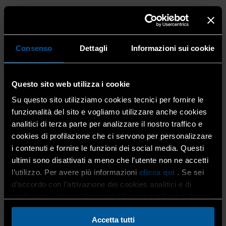
Ernesto Belotti
, vice Rappresentante dell’Area Servizi di
Confartigianato Imprese Bergamo e referente della
categoria degli Autoriparatori commenta con
Consenso
Dettagli
Informazioni sui cookie
soddisfazione la buona riuscita del corso:
“Finalmente, dopo diversi anni, siamo riusciti a proporre
Questo sito web utilizza i cookie
un percorso formativo sul controllo della gestione e dei
costi aziendali che fosse calato nella realtà delle officine e
Su questo sito utilizziamo cookies tecnici per fornire le
che tenesse conto delle loro peculiarità e delle loro
funzionalità del sito e vogliamo utilizzare anche cookies
specificità. Sono contento di avervi partecipato perché
analitici di terza parte per analizzare il nostro traffico e
non si è trattato di un semplice corso ‘standard’ che ha
cookies di profilazione che ci servono per personalizzare
fornito delle cognizioni ma di un evento formativo a tutto
i contenuti e fornire le funzioni dei social media. Questi
tondo che ci ha fornito strumenti utili, come modelli
ultimi sono disattivati a meno che l’utente non ne accetti
documentali, che ora possiamo usare quotidianamente in
l’utilizzo. Per avere più informazioni
clicca qui
. Se sei
azienda per calcolare i nostri costi. Un elemento
d’accordo con l’attivazione dei cookies analitici e di
qualificante, poi, è stato il clima di squadra che si è creato
profilazione clicca sul bottone “Accetta tutti” qui di fianco.
tra noi partecipanti: tutti abbiamo infatti condiviso e
analizzato, insieme al docente, i costi delle nostre
Accetta tutti
aziende, toccando con mano quanto le nostre attività