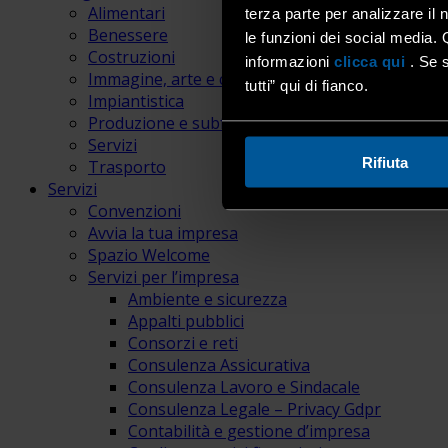
Alimentari
terza parte per analizzare il 
Benessere
le funzioni dei social media. 
Costruzioni
informazioni
clicca qui
. Se s
Immagine, arte e comunicazione
tutti” qui di fianco.
Impiantistica
Produzione e subfornitura
Servizi
Rifiuta
Trasporto
Servizi
Convenzioni
Avvia la tua impresa
Spazio Welcome
Servizi per l’impresa
Ambiente e sicurezza
Appalti pubblici
Consorzi e reti
Consulenza Assicurativa
Consulenza Lavoro e Sindacale
Consulenza Legale – Privacy Gdpr
Contabilità e gestione d’impresa