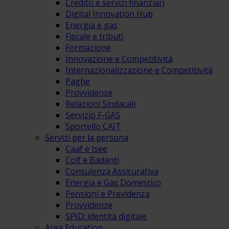
Credito e servizi finanziari
Digital Innovation Hub
Energia e gas
Fiscale e tributi
Formazione
Innovazione e Competitività
Internazionalizzazione e Competitività
Paghe
Provvidenze
Relazioni Sindacali
Servizio F-GAS
Sportello CAIT
Servizi per la persona
Caaf e Isee
Colf e Badanti
Consulenza Assicurativa
Energia e Gas Domestico
Pensioni e Previdenza
Provvidenze
SPID: identità digitale
Area Education