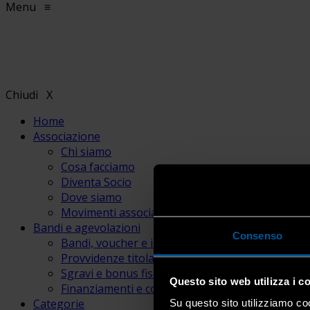
Menu
≡
Chiudi
X
Home
Associazione
Chi siamo
Cosa facciamo
Diventa Socio
Dove siamo
Movimenti associativi
Bandi e agevolazioni
Consenso
Bandi, voucher e incentivi
Provvidenze titolari e lavoratori
Sgravi e bonus fiscali
Questo sito web utilizza i c
Finanziamenti e contributi
Categorie
Su questo sito utilizziamo coo