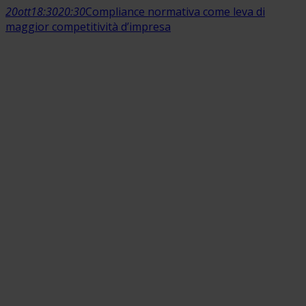
20
ott
18:30
20:30
Compliance normativa come leva di
maggior competitività d’impresa