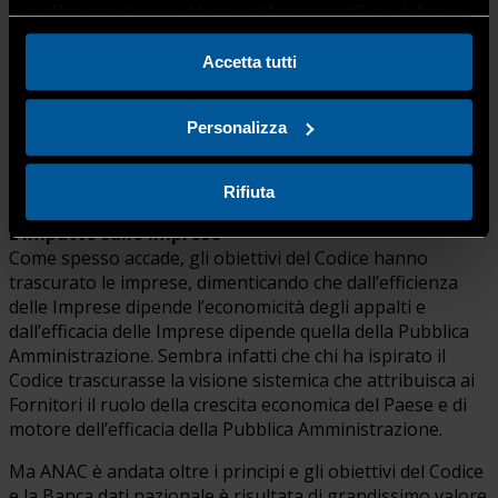
profilazione clicca sul bottone “Accetta tutti” qui di fianco.
quelle merceologie non acquistabili sul MePA Consip. La
mancata disponibilità di Piattaforme di
Accetta tutti
Approvvigionamento Digitali (PAD) ha pertanto bloccato
per qualche giorno l’operatività delle Amministrazioni
finché ANAC, con un atto di buon senso, il 10 Gennaio
Personalizza
scorso ha deciso di riaprire la propria interfaccia web per
l’accesso alla Piattaforma Contratti Pubblici (PCP) per
richiedere il CIG anche per tale tipo di affidamenti.
Rifiuta
L’impatto sulle imprese
Come spesso accade, gli obiettivi del Codice hanno
trascurato le imprese, dimenticando che dall’efficienza
delle Imprese dipende l’economicità degli appalti e
dall’efficacia delle Imprese dipende quella della Pubblica
Amministrazione. Sembra infatti che chi ha ispirato il
Codice trascurasse la visione sistemica che attribuisca ai
Fornitori il ruolo della crescita economica del Paese e di
motore dell’efficacia della Pubblica Amministrazione.
Ma ANAC è andata oltre i principi e gli obiettivi del Codice
e la Banca dati nazionale è risultata di grandissimo valore