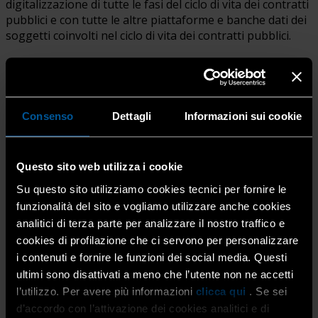
digitalizzazione di tutte le fasi del ciclo di vita dei contratti
pubblici e con tutte le altre piattaforme e banche dati dei
soggetti coinvolti nel ciclo di vita dei contratti pubblici.
Lo scoglio maggiore per le Amministrazioni è stato
rappresentato
dalle difficoltà incontrate per
Consenso
Dettagli
Informazioni sui cookie
l’acquisizione del Codice Identificativo Gara – CIG
, sia
perché molti Enti non avevano chiaro che il Punto
Ordinante nel sistema Consip avrebbe dovuto assumere
un ruolo di maggior rilievo, sia perché la piattaforma
Questo sito web utilizza i cookie
Consip prevedeva la compilazione di campi dall’oscuro
Su questo sito utilizziamo cookies tecnici per fornire le
significato (basti pensare al campo “ID partecipante” ed
funzionalità del sito e vogliamo utilizzare anche cookies
alla necessità di compilarlo ricorrendo ad un “servizio
analitici di terza parte per analizzare il nostro traffico e
esterno” per la generazione di un codice).
cookies di profilazione che ci servono per personalizzare
i contenuti e fornire le funzioni dei social media. Questi
ultimi sono disattivati a meno che l’utente non ne accetti
Gli affidamenti diretti sotto i cinquemila euro
l’utilizzo. Per avere più informazioni
clicca qui
. Se sei
Problemi se ne sono riscontrati anche per gli affidamenti
d’accordo con l’attivazione dei cookies analitici e di
diretti di importo inferiore a 5.000 €, soprattutto per