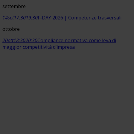
settembre
14
set
17:30
19:30
F-DAY 2026 | Competenze trasversali
ottobre
20
ott
18:30
20:30
Compliance normativa come leva di
maggior competitività d’impresa