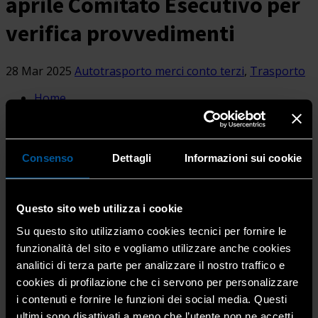
aprile Comitato Esecutivo per
verifica provvedimenti
28 Mar 2025
Autotrasporto merci conto terzi
,
Trasporto
Home
Comunicato stampa, Unatras: confronto...
Si è riunita a Roma la Presidenza Unatras che ha fissato il
Comitato esecutivo per il 9 aprile p.v. con all’ordine del
Consenso
Dettagli
Informazioni sui cookie
giorno l’esame dei rapporti col Governo e la verifica dei
provvedimenti attesi per l’assunzione delle conseguenti
decisioni a tutela della categoria dell’autotrasporto.
Questo sito web utilizza i cookie
Su questo sito utilizziamo cookies tecnici per fornire le
funzionalità del sito e vogliamo utilizzare anche cookies
Unatras prende atto che il Ministero dei Trasporti sta
analitici di terza parte per analizzare il nostro traffico e
lavorando per l’emanazione dei provvedimenti inerenti
cookies di profilazione che ci servono per personalizzare
agli impegni assunti per:
i contenuti e fornire le funzioni dei social media. Questi
il rafforzamento e l’esigibilità delle norme sulle
ultimi sono disattivati a meno che l’utente non ne accetti