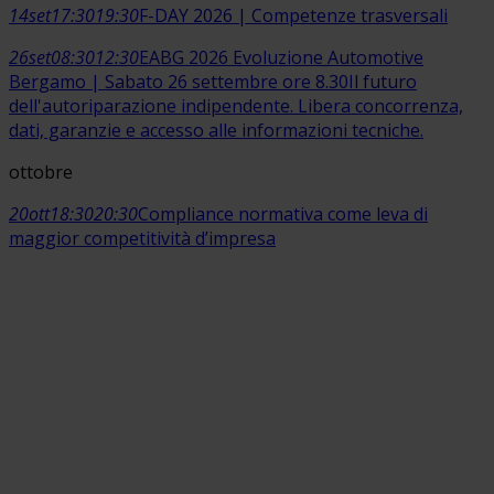
14
set
17:30
19:30
F-DAY 2026 | Competenze trasversali
26
set
08:30
12:30
EABG 2026 Evoluzione Automotive
Bergamo | Sabato 26 settembre ore 8.30
Il futuro
dell'autoriparazione indipendente. Libera concorrenza,
dati, garanzie e accesso alle informazioni tecniche.
ottobre
20
ott
18:30
20:30
Compliance normativa come leva di
maggior competitività d’impresa