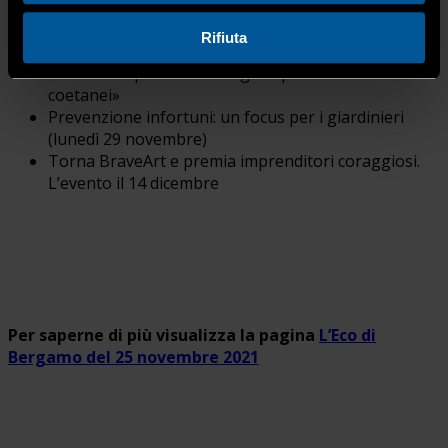
Un poster solidale che aiuta la ricerca e investe sul
Rifiuta
futuro
«Giovani imprenditori artigiani pronti a sostenere i
coetanei»
Prevenzione infortuni: un focus per i giardinieri
(lunedì 29 novembre)
Torna BraveArt e premia imprenditori coraggiosi.
L’evento il 14 dicembre
Per saperne di più visualizza la pagina
L’Eco di
Bergamo del 25 novembre 2021