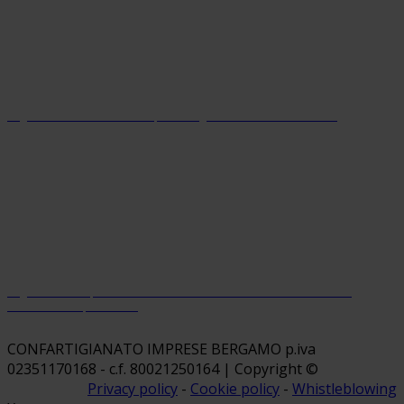
Organizzazione con sistema parità di genere certificato dal 2024
Organizzazione premiata da Welfare Index PMI con riconoscimento
“Welfare Champion 2026”
CONFARTIGIANATO IMPRESE BERGAMO p.iva
02351170168 - c.f. 80021250164 | Copyright ©
Privacy policy
-
Cookie policy
-
Whistleblowing