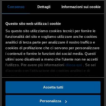
Consenso
Dettagli
Informazioni sui cookie
Questo sito web utilizza i cookie
Su questo sito utilizziamo cookies tecnici per fornire le
funzionalità del sito e vogliamo utilizzare anche cookies
Fino al 31 dicembre, in 40
analitici di terza parte per analizzare il nostro traffico e
punti vendita Conad di Bergamo e provincia, è possibile
cookies di profilazione che ci servono per personalizzare
sostenere la ricerca sul Covid e finanziare borse di
i contenuti e fornire le funzioni dei social media. Questi
studio per giovani ricercatori del Mario Negri
,
ultimi sono disattivati a meno che l’utente non ne accetti
acquistando il
“Poster della solidarietà”
.
l’utilizzo. Per avere più informazioni
clicca qui
. Se sei
d’accordo con l’attivazione dei cookies analitici e di
Ne parla
L’Eco di Bergamo
, sulla pagina dedicata
all’artigianato di
giovedì 25 novembre
.
profilazione clicca sul bottone “Accetta tutti” qui di fianco.
Accetta tutti
Questi tutti i titoli:
Personalizza