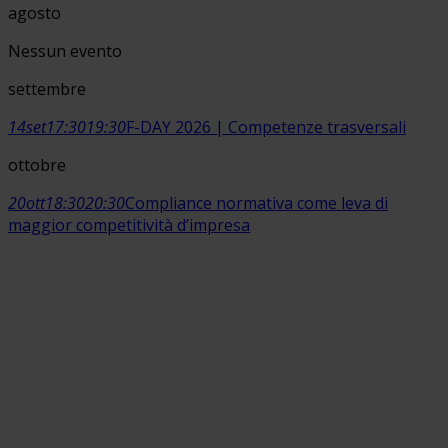
agosto
Nessun evento
settembre
14
set
17:30
19:30
F-DAY 2026 | Competenze trasversali
ottobre
20
ott
18:30
20:30
Compliance normativa come leva di
maggior competitività d’impresa