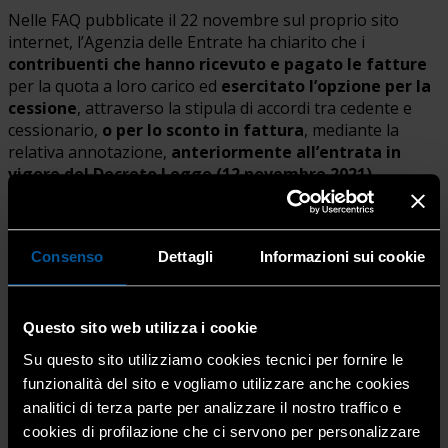
Nelle FAQ pubblicate il 22 novembre sul proprio sito
internet, l’Agenzia delle Entrate ha chiarito che i
contribuenti che hanno ricevuto e pagato le fatture
per la quota a loro carico ed
esercitato l’opzione per la
cessione
, attraverso la stipula di accordi tra cedente e
cessionario,
o per lo sconto in fattura
, mediante la
relativa annotazione,
anteriormente all’entrata in
vigore del Decreto Legge (12 novembre 2021)
,
possono eseguire la comunicazione
all’Agenzia delle
Entrate
senza visto di conformità
e
senza la necessità
di asseverare la congruità delle spese
. A tal proposito,
Consenso
Dettagli
Informazioni sui cookie
le procedure telematiche dell’Agenzia delle Entrate
saranno aggiornate nei prossimi giorni.
Questo sito web utilizza i cookie
Sempre nelle FAQ, è stato precisato che,
in attesa
Su questo sito utilizziamo cookies tecnici per fornire le
dell’adozione del decreto
del Ministero della
funzionalità del sito e vogliamo utilizzare anche cookies
Transizione Ecologica, i tecnici abilitati possono
eseguire
analitici di terza parte per analizzare il nostro traffico e
le asseverazioni
della congruità delle spese
facendo
cookies di profilazione che ci servono per personalizzare
riferimento ai prezzari individuati dal decreto