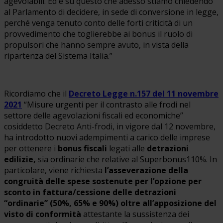
agevolabili. Ed è su questo che adesso stiamo chiedendo
al Parlamento di decidere, in sede di conversione in legge,
perché venga tenuto conto delle forti criticità di un
provvedimento che toglierebbe ai bonus il ruolo di
propulsori che hanno sempre avuto, in vista della
ripartenza del Sistema Italia.”
Ricordiamo che il
Decreto Legge n.157 del 11 novembre
2021
“Misure urgenti per il contrasto alle frodi nel
settore delle agevolazioni fiscali ed economiche”
cosiddetto Decreto Anti-frodi, in vigore dal 12 novembre,
ha introdotto nuovi adempimenti a carico delle imprese
per ottenere i
bonus fiscali
legati alle
detrazioni
edilizie,
sia ordinarie che relative al Superbonus110%. In
particolare, viene richiesta
l’asseverazione della
congruità delle spese sostenute
per l’opzione per
sconto in fattura/cessione delle detrazioni
“ordinarie” (50%, 65% e 90%) oltre all’apposizione del
visto di conformità
attestante la sussistenza dei