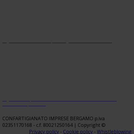
Organizzazione con sistema parità di genere certificato dal 2024
Organizzazione premiata da Welfare Index PMI con riconoscimento
“Welfare Champion 2026”
CONFARTIGIANATO IMPRESE BERGAMO p.iva
02351170168 - c.f. 80021250164 | Copyright ©
Privacy policy
-
Cookie policy
-
Whistleblowing