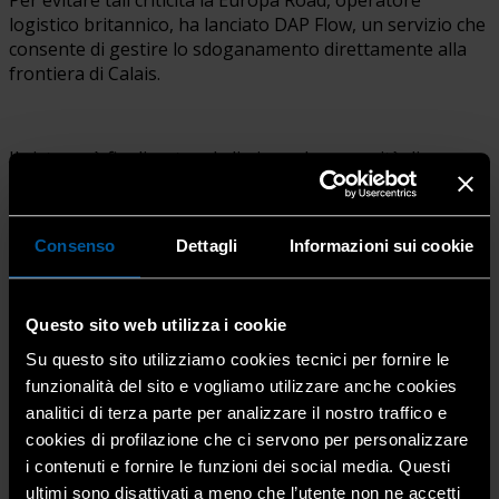
logistico britannico, ha lanciato DAP Flow, un servizio che
consente di gestire lo sdoganamento direttamente alla
frontiera di Calais.
Il sistema è finalizzato ad eliminare la necessità di
passaggi intermedi e semplifica la gestione degli
incoterm
DAP (Delivered At Place), nei casi in cui il pagamento delle
tasse e delle pratiche doganali è a carico dell’acquirente
Consenso
Dettagli
Informazioni sui cookie
europeo.
Questo sito web utilizza i cookie
Le informazioni doganali vengono inviate in modalità
Su questo sito utilizziamo cookies tecnici per fornire le
automatica alle autorità francesi durante la traversata,
funzionalità del sito e vogliamo utilizzare anche cookies
permettendo uno sdoganamento in tempo reale.
analitici di terza parte per analizzare il nostro traffico e
cookies di profilazione che ci servono per personalizzare
i contenuti e fornire le funzioni dei social media. Questi
ultimi sono disattivati a meno che l’utente non ne accetti