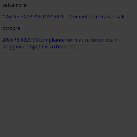
settembre
14
set
17:30
19:30
F-DAY 2026 | Competenze trasversali
ottobre
20
ott
18:30
20:30
Compliance normativa come leva di
maggior competitività d’impresa