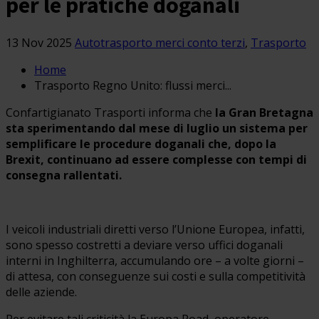
per le pratiche doganali
13 Nov 2025
Autotrasporto merci conto terzi
,
Trasporto
Home
Trasporto Regno Unito: flussi merci...
Confartigianato Trasporti informa che
la Gran Bretagna
sta sperimentando dal mese di luglio un sistema per
semplificare le procedure doganali che, dopo la
Brexit, continuano ad essere complesse con tempi di
consegna rallentati.
I veicoli industriali diretti verso l’Unione Europea, infatti,
sono spesso costretti a deviare verso uffici doganali
interni in Inghilterra, accumulando ore – a volte giorni –
di attesa, con conseguenze sui costi e sulla competitività
delle aziende.
Per evitare tali criticità la Europa Road, operatore