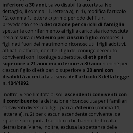
inferiore a 30 anni
, salvo disabilità accertata. Nel
dettaglio, il comma 11, lettera a), n. 1), modifica l’articolo
12, comma 1, lettera c) primo periodo del Tuir,
prevedendo che la
detrazione per carichi di famiglia
spettante con riferimento ai figli a carico sia riconosciuta
nella misura di
950 euro per ciascun figlio
, compresi i
figli nati fuori del matrimonio riconosciuti, i figli adottivi,
affiliati o affidati, nonché i figli del coniuge deceduto
conviventi con il coniuge superstite, di
età pari o
superiore a 21 anni ma inferiore a 30 anni
nonché per
ciascun figlio di età pari o superiore a
30 anni con
disabilità accertata
ai sensi
dell’articolo 3 della legge
n. 104/1992
.
Inoltre, viene limitata ai soli
ascendenti conviventi con
il contribuente
la detrazione riconosciuta per i familiari
conviventi diversi dai figli, pari a
750 euro
(comma 11,
lettera a), n. 2) per ciascun ascendente convivente, da
ripartire pro quota tra coloro che hanno diritto alla
detrazione. Viene, inoltre, esclusa la spettanza delle