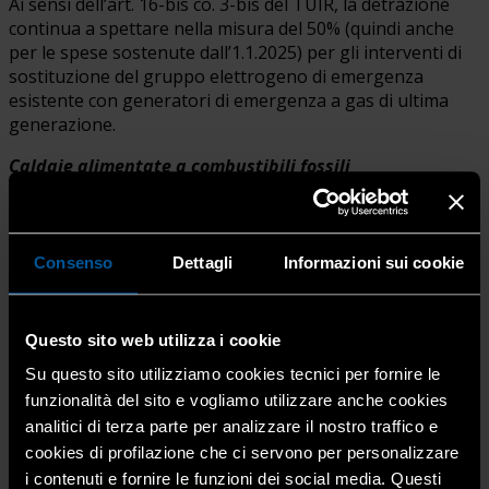
Ai sensi dell’art. 16-bis co. 3-bis del TUIR, la detrazione
continua a spettare nella misura del 50% (quindi anche
per le spese sostenute dall’1.1.2025) per gli interventi di
sostituzione del gruppo elettrogeno di emergenza
esistente con generatori di emergenza a gas di ultima
generazione.
Caldaie alimentate a combustibili fossili
Dall’1.1.2025, non godono più dell’agevolazione
di cui
all’art. 16-bis del TUIR le spese sostenute per gli
interventi di sostituzione degli impianti di climatizzazione
Consenso
Dettagli
Informazioni sui cookie
invernale con caldaie uniche alimentate a combustibili
fossili.
Questo sito web utilizza i cookie
L’esclusione si rende necessaria per dare attuazione a
direttiva UE c.d. “Case green”.
Su questo sito utilizziamo cookies tecnici per fornire le
funzionalità del sito e vogliamo utilizzare anche cookies
analitici di terza parte per analizzare il nostro traffico e
Interventi di riduzione del rischio sismico
cookies di profilazione che ci servono per personalizzare
(sismabonus) – Interventi di riqualificazione
i contenuti e fornire le funzioni dei social media. Questi