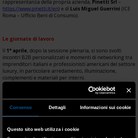
rappresentanza della propria azienda,
Pinetti Srl
–
https://www.pinetti.it/en
) e di
Luis Miguel Guerrini
(ICE
Roma – Ufficio Beni di Consumo).
Le giornate di lavoro
Il
1° aprile
, dopo la sessione plenaria, si sono svolti
incontri B2B personalizzati e momenti di networking tra
imprenditori italiani e professionisti americani del settore
luxury, in particolare arredamento, illuminazione,
complementi e materiali per interni.
Il
2 aprile
è stato dedicato a
visite aziendali sul
territorio
, seguite da una
serie di networking lunch e
Consenso
Dettagli
Informazioni sui cookie
dinner
, favorendo uno scambio informale ma profondo
tra le imprese bergamasche e i designer statunitensi.
Questo sito web utilizza i cookie