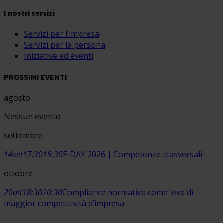
I nostri servizi
Servizi per l’impresa
Servizi per la persona
Iniziative ed eventi
PROSSIMI EVENTI
agosto
Nessun evento
settembre
14
set
17:30
19:30
F-DAY 2026 | Competenze trasversali
ottobre
20
ott
18:30
20:30
Compliance normativa come leva di
maggior competitività d’impresa