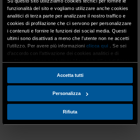
Su questo sito utilizziamo cookies tecnici per fornire le
La
giornata conclusiva, il 3 aprile
, ha previsto una visita
funzionalità del sito e vogliamo utilizzare anche cookies
alla
Fondazione Accademia Carrara
, simbolo
analitici di terza parte per analizzare il nostro traffico e
dell’eccellenza artistica del territorio.
cookies di profilazione che ci servono per personalizzare
i contenuti e fornire le funzioni dei social media. Questi
ultimi sono disattivati a meno che l’utente non ne accetti
l’utilizzo. Per avere più informazioni
clicca qui
. Se sei
d’accordo con l’attivazione dei cookies analitici e di
profilazione clicca sul bottone “Accetta tutti” qui di fianco.
Accetta tutti
Personalizza
Rifiuta