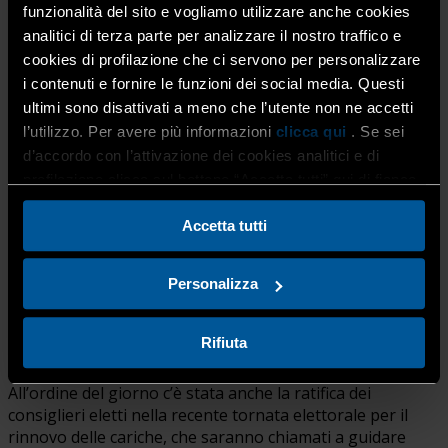
speciale
all’
Assemblea Generale Ordinaria dei Soci di
funzionalità del sito e vogliamo utilizzare anche cookies
Confartigianato Imprese Bergamo – parte privata
,
analitici di terza parte per analizzare il nostro traffico e
che si è tenuta lo scorso 11 aprile nella sede di Via
cookies di profilazione che ci servono per personalizzare
Torretta a Bergamo.
i contenuti e fornire le funzioni dei social media. Questi
ultimi sono disattivati a meno che l’utente non ne accetti
l’utilizzo. Per avere più informazioni
clicca qui
. Se sei
In una doppia pagina ricca di fotografie
, i momenti più
d’accordo con l’attivazione dei cookies analitici e di
significativi dell’assemblea.
profilazione clicca sul bottone “Accetta tutti” qui di fianco.
Accetta tutti
Nelle pagine, un riepilogo dell’evento: durante
l’assemblea, riservata ai soli imprenditori associati, è
Personalizza
stato discusso l’andamento dell’anno trascorso e
approvato il bilancio 2024 dell’Associazione.
Rifiuta
All’ordine del giorno c’è stata anche la ratifica dei
consiglieri eletti nella recente tornata elettorale per il
rinnovo delle cariche, che saranno chiamati a guidare