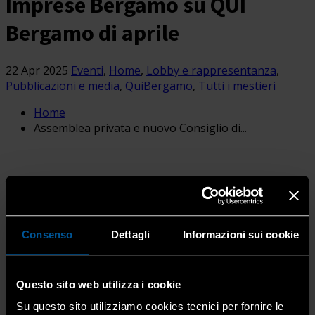
Imprese Bergamo su QUI
Bergamo di aprile
22 Apr 2025
Eventi
,
Home
,
Lobby e rappresentanza
,
Pubblicazioni e media
,
QuiBergamo
,
Tutti i mestieri
Home
Assemblea privata e nuovo Consiglio di...
Consenso
Dettagli
Informazioni sui cookie
Questo sito web utilizza i cookie
Il numero di
aprile 2025
del mensile
“QUI Bergamo”
dedica uno
Su questo sito utilizziamo cookies tecnici per fornire le