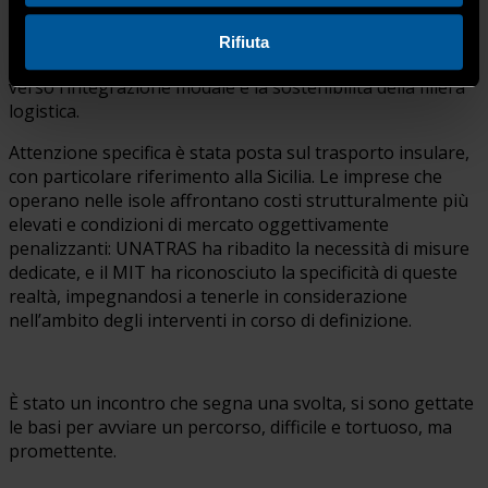
risorse destinate al sea modal shift: fondi che, a partire
dal prossimo anno, saranno alimentati anche dai
Rifiuta
proventi del sistema ETS, segnando un passo importante
verso l’integrazione modale e la sostenibilità della filiera
logistica.
Attenzione specifica è stata posta sul trasporto insulare,
con particolare riferimento alla Sicilia. Le imprese che
operano nelle isole affrontano costi strutturalmente più
elevati e condizioni di mercato oggettivamente
penalizzanti: UNATRAS ha ribadito la necessità di misure
dedicate, e il MIT ha riconosciuto la specificità di queste
realtà, impegnandosi a tenerle in considerazione
nell’ambito degli interventi in corso di definizione.
È stato un incontro che segna una svolta, si sono gettate
le basi per avviare un percorso, difficile e tortuoso, ma
promettente.