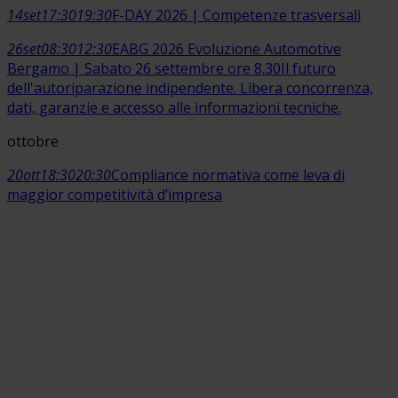
14
set
17:30
19:30
F-DAY 2026 | Competenze trasversali
26
set
08:30
12:30
EABG 2026 Evoluzione Automotive
Bergamo | Sabato 26 settembre ore 8.30
Il futuro
dell'autoriparazione indipendente. Libera concorrenza,
dati, garanzie e accesso alle informazioni tecniche.
ottobre
20
ott
18:30
20:30
Compliance normativa come leva di
maggior competitività d’impresa