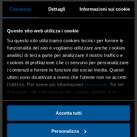
Palazzo Chigi.
Consenso
Dettagli
Informazioni sui cookie
La natura strutturale degli interventi richiesti — che
Questo sito web utilizza i cookie
attengono direttamente al quadro di finanza pubblica —
richiede risorse significative, la cui reperibilità è stata
Su questo sito utilizziamo cookies tecnici per fornire le
confermata come percorribile.
funzionalità del sito e vogliamo utilizzare anche cookies
analitici di terza parte per analizzare il nostro traffico e
Sul piano normativo, il MIT si è impegnato su due fronti
cookies di profilazione che ci servono per personalizzare
immediati: la richiesta al Ministero dell’Economia e delle
i contenuti e fornire le funzioni dei social media. Questi
Finanze di
anticipare l’utilizzo del credito accise
rispetto agli attuali 60 giorni, e la predisposizione di
ultimi sono disattivati a meno che l’utente non ne accetti
una nota esplicativa ufficiale sul corretto
l’utilizzo. Per avere più informazioni
clicca qui
. Se sei
funzionamento della clausola del fuel surcharge —
d’accordo con l’attivazione dei cookies analitici e di
strumento essenziale per la tutela economica delle
profilazione clicca sul bottone “Accetta tutti” qui di fianco.
imprese di trasporto.
Accetta tutti
È stata inoltre confermata ufficialmente, con
Personalizza
comunicazione a firma UNATRAS, la disponibilità di