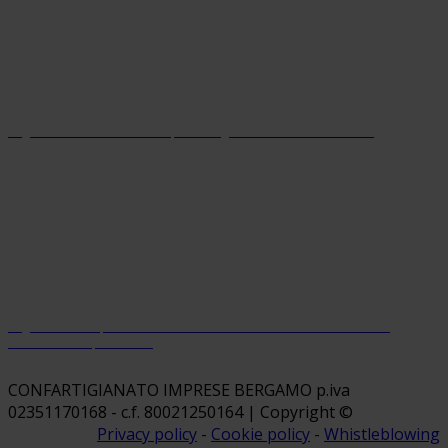
Organizzazione con sistema parità di genere certificato dal 2024
Organizzazione premiata da Welfare Index PMI con riconoscimento
“Welfare Champion 2026”
CONFARTIGIANATO IMPRESE BERGAMO p.iva
02351170168 - c.f. 80021250164 | Copyright ©
Privacy policy
-
Cookie policy
-
Whistleblowing