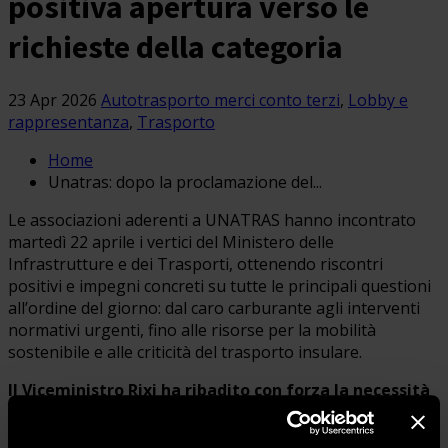
positiva apertura verso le
richieste della categoria
23 Apr 2026
Autotrasporto merci conto terzi
,
Lobby e
rappresentanza
,
Trasporto
Home
Unatras: dopo la proclamazione del...
Le associazioni aderenti a UNATRAS hanno incontrato
martedì 22 aprile i vertici del Ministero delle
Infrastrutture e dei Trasporti, ottenendo riscontri
positivi e impegni concreti su tutte le principali questioni
all’ordine del giorno: dal caro carburante agli interventi
normativi urgenti, fino alle risorse per la mobilità
sostenibile e alle criticità del trasporto insulare.
Il Viceministro Rixi ha ribadito con forza la necessità
di intervenire in via prioritaria su trasporti e
logistica
, confermando il pieno interessamento di