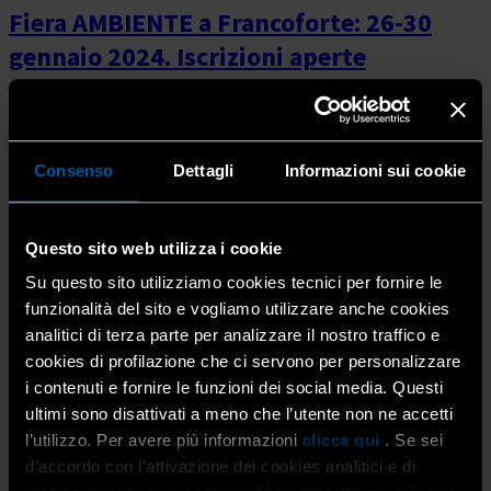
Fiera AMBIENTE a Francoforte: 26-30
gennaio 2024. Iscrizioni aperte
1 Settembre 2023
Archivio
ICE Agenzia, in collaborazione con Confartigianato,
Consenso
Dettagli
Informazioni sui cookie
organizza la partecipazione collettiva dedicata delle
aziende italiane operanti nel settore arredamento e
oggettistica per la casa “AMBIENTE Francoforte”, che si
terrà dal 26 […]
Questo sito web utilizza i cookie
Su questo sito utilizziamo cookies tecnici per fornire le
funzionalità del sito e vogliamo utilizzare anche cookies
analitici di terza parte per analizzare il nostro traffico e
cookies di profilazione che ci servono per personalizzare
i contenuti e fornire le funzioni dei social media. Questi
ultimi sono disattivati a meno che l’utente non ne accetti
l’utilizzo. Per avere più informazioni
clicca qui
. Se sei
d’accordo con l’attivazione dei cookies analitici e di
Remissione in bonis: ancora possibile