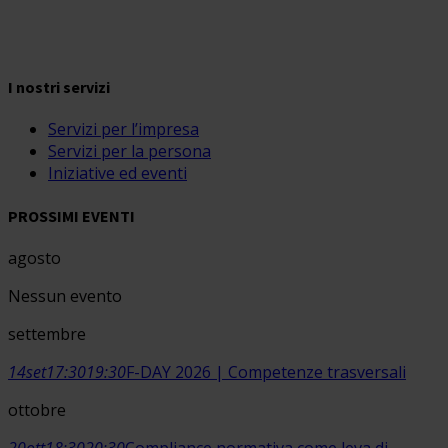
I nostri servizi
Servizi per l’impresa
Servizi per la persona
Iniziative ed eventi
PROSSIMI EVENTI
agosto
Nessun evento
settembre
14
set
17:30
19:30
F-DAY 2026 | Competenze trasversali
ottobre
20
ott
18:30
20:30
Compliance normativa come leva di