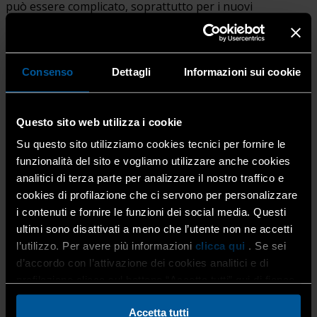
può essere complicato, soprattutto per i nuovi
imprenditori.
Come ti aiutiamo
:
Ti assistiamo nella preparazione
delle
domande di finanziamento
e ti indirizziamo verso
Consenso
Dettagli
Informazioni sui cookie
le
opportunità di credito agevolato disponibili
, grazie
alla nostra partnership con Confidi Systema e con i
principali istituti finanziari sul territorio.
Questo sito web utilizza i cookie
Su questo sito utilizziamo cookies tecnici per fornire le
funzionalità del sito e vogliamo utilizzare anche cookies
analitici di terza parte per analizzare il nostro traffico e
➡️ Pianificazione finanziaria
: spesso non è facile gestire
cookies di profilazione che ci servono per personalizzare
correttamente i profitti e la competitività.
i contenuti e fornire le funzioni dei social media. Questi
ultimi sono disattivati a meno che l’utente non ne accetti
Come ti aiutiamo
:
Proponiamo soluzioni di
l’utilizzo. Per avere più informazioni
clicca qui
. Se sei
ottimizzazione fiscale e ti forniamo
strumenti per la
d’accordo con l’attivazione dei cookies analitici e di
pianificazione finanziaria
, aiutandoti a gestire al meglio
profilazione clicca sul bottone “Accetta tutti” qui di fianco.
le spese e a mantenere la tua impresa competitiva.
Accetta tutti