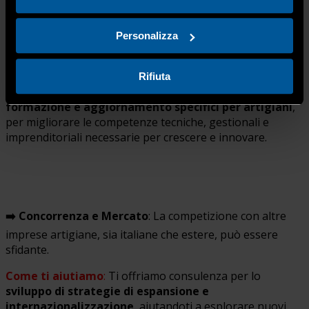
Personalizza
➡️ Formazione e aggiornamento
: un’adeguata
formazione può aiutare l’innovazione.
Rifiuta
Come ti aiutiamo
:
abbiamo un ricco catalogo di
corsi di
formazione e aggiornamento specifici per artigiani
,
per migliorare le competenze tecniche, gestionali e
imprenditoriali necessarie per crescere e innovare.
➡️ Concorrenza e Mercato
: La competizione con altre
imprese artigiane, sia italiane che estere, può essere
sfidante.
Come ti aiutiamo
:
Ti offriamo consulenza per lo
sviluppo di strategie di espansione e
internazionalizzazione
, aiutandoti a esplorare nuovi