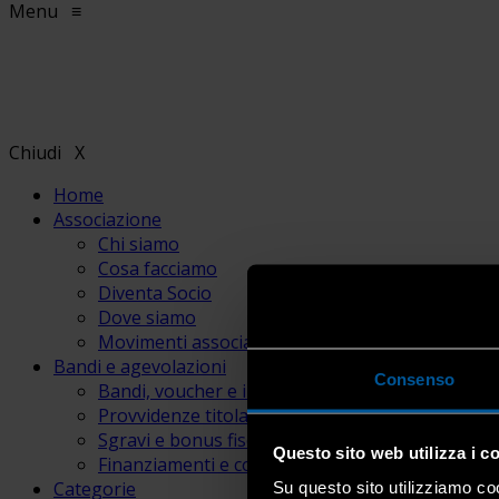
Menu
≡
Chiudi
X
Home
Associazione
Chi siamo
Cosa facciamo
Diventa Socio
Dove siamo
Movimenti associativi
Bandi e agevolazioni
Consenso
Bandi, voucher e incentivi
Provvidenze titolari e lavoratori
Sgravi e bonus fiscali
Questo sito web utilizza i c
Finanziamenti e contributi
Categorie
Su questo sito utilizziamo coo