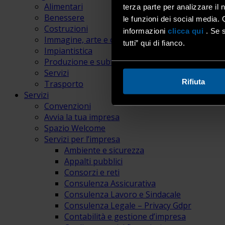
Alimentari
terza parte per analizzare il 
Benessere
le funzioni dei social media. 
Costruzioni
informazioni
clicca qui
. Se s
Immagine, arte e comunicazione
tutti” qui di fianco.
Impiantistica
Produzione e subfornitura
Servizi
Rifiuta
Trasporto
Servizi
Convenzioni
Avvia la tua impresa
Spazio Welcome
Servizi per l’impresa
Ambiente e sicurezza
Appalti pubblici
Consorzi e reti
Consulenza Assicurativa
Consulenza Lavoro e Sindacale
Consulenza Legale – Privacy Gdpr
Contabilità e gestione d’impresa