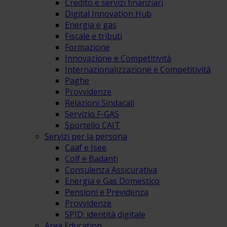
Credito e servizi finanziari
Digital Innovation Hub
Energia e gas
Fiscale e tributi
Formazione
Innovazione e Competitività
Internazionalizzazione e Competitività
Paghe
Provvidenze
Relazioni Sindacali
Servizio F-GAS
Sportello CAIT
Servizi per la persona
Caaf e Isee
Colf e Badanti
Consulenza Assicurativa
Energia e Gas Domestico
Pensioni e Previdenza
Provvidenze
SPID: identità digitale
Area Education