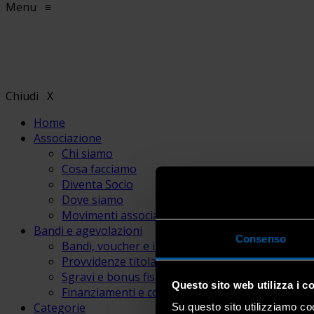
Menu
≡
Chiudi
X
Home
Associazione
Chi siamo
Cosa facciamo
Diventa Socio
Dove siamo
Movimenti associativi
Bandi e agevolazioni
Consenso
Bandi, voucher e incentivi
Provvidenze titolari e lavoratori
Sgravi e bonus fiscali
Questo sito web utilizza i c
Finanziamenti e contributi
Categorie
Su questo sito utilizziamo coo