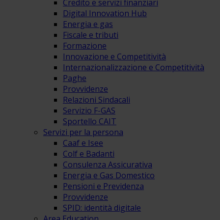
Credito e servizi finanziari
Digital Innovation Hub
Energia e gas
Fiscale e tributi
Formazione
Innovazione e Competitività
Internazionalizzazione e Competitività
Paghe
Provvidenze
Relazioni Sindacali
Servizio F-GAS
Sportello CAIT
Servizi per la persona
Caaf e Isee
Colf e Badanti
Consulenza Assicurativa
Energia e Gas Domestico
Pensioni e Previdenza
Provvidenze
SPID: identità digitale
Area Education