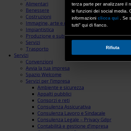
Alimentari
terza parte per analizzare il 
Benessere
le funzioni dei social media. 
Costruzioni
informazioni
clicca qui
. Se s
Immagine, arte e comunicazione
tutti” qui di fianco.
Impiantistica
Produzione e subfornitura
Servizi
Rifiuta
Trasporto
Servizi
Convenzioni
Avvia la tua impresa
Spazio Welcome
Servizi per l’impresa
Ambiente e sicurezza
Appalti pubblici
Consorzi e reti
Consulenza Assicurativa
Consulenza Lavoro e Sindacale
Consulenza Legale – Privacy Gdpr
Contabilità e gestione d’impresa